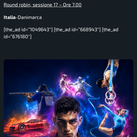
Round robin, sessione 17 – Ore 7.00
Italia
-Danimarca
[the_ad id=”1049643″] [the_ad id=”668943″] [the_ad
id=”676180″]