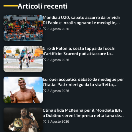
Articoli recenti
Mondiali U20, sabato azzurro da brividi:
Di Fabio e Inzoli sognano le medaglie,
Castellani e Succo in finale
8 Agosto 2026
Giro di Polonia, sesta tappa da fuochi
d’artificio: Scaroni può attaccare la
maglia di Lemmen
8 Agosto 2026
Europei acquatici, sabato da medaglie per
l’Italia: Paltrinieri guida la staffetta,
Barnabà sogna l’oro dalle grandi altezze
8 Agosto 2026
Oliha sfida McKenna per il Mondiale IBF:
a Dublino serve l’impresa nella tana del
lupo
8 Agosto 2026