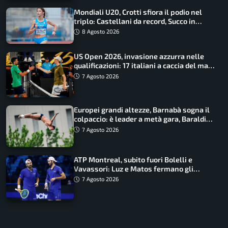
Mondiali U20, Crotti sfiora il podio nel
triplo: Castellani da record, Succo in
finale
8 Agosto 2026
US Open 2026, invasione azzurra nelle
qualificazioni: 17 italiani a caccia del main
draw
7 Agosto 2026
Europei grandi altezze, Barnabà sogna il
colpaccio: è leader a metà gara, Baraldi
ancora in corsa
7 Agosto 2026
ATP Montreal, subito fuori Bolelli e
Vavassori: Luz e Matos fermano gli
azzurri
7 Agosto 2026