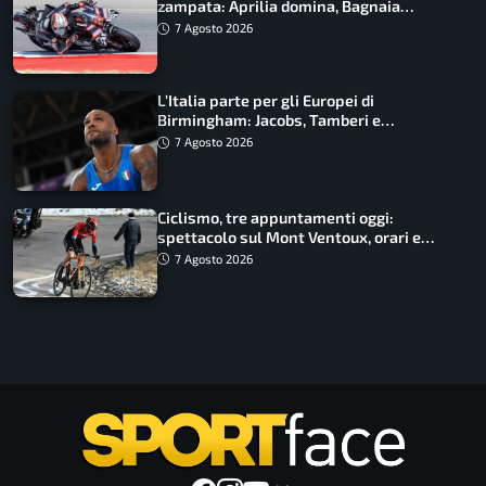
zampata: Aprilia domina, Bagnaia
costretto al Q1
7 Agosto 2026
L’Italia parte per gli Europei di
Birmingham: Jacobs, Tamberi e
Battocletti guidano una spedizione
7 Agosto 2026
record
Ciclismo, tre appuntamenti oggi:
spettacolo sul Mont Ventoux, orari e
come vederli
7 Agosto 2026