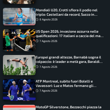
Mondiali U20, Crotti sfiora il podio nel
triplo: Castellani da record, Succo in
finale
8 Agosto 2026
US Open 2026, invasione azzurra nelle
qualificazioni: 17 italiani a caccia del main
draw
7 Agosto 2026
Europei grandi altezze, Barnabà sogna il
colpaccio: è leader a metà gara, Baraldi
ancora in corsa
7 Agosto 2026
ATP Montreal, subito fuori Bolelli e
Vavassori: Luz e Matos fermano gli
azzurri
7 Agosto 2026
MotoGP Silverstone, Bezzecchi piazza la