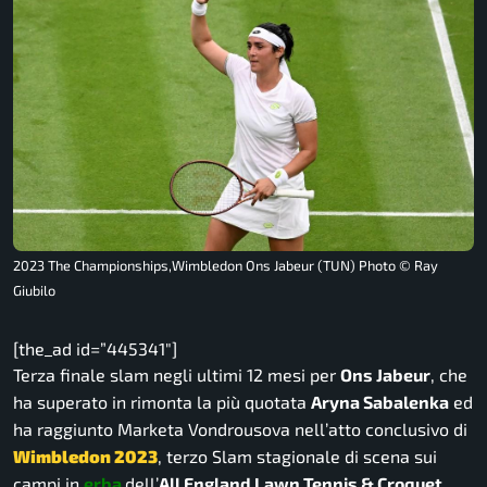
2023 The Championships,Wimbledon Ons Jabeur (TUN) Photo © Ray
Giubilo
[the_ad id=”445341″]
Terza finale slam negli ultimi 12 mesi per
Ons Jabeur
, che
ha superato in rimonta la più quotata
Aryna Sabalenka
ed
ha raggiunto Marketa Vondrousova nell’atto conclusivo di
Wimbledon 2023
, terzo Slam stagionale di scena sui
campi in
erba
dell’
All England Lawn Tennis & Croquet