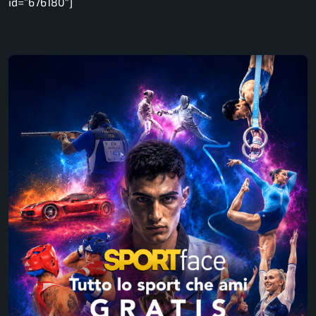
id=”676180″]