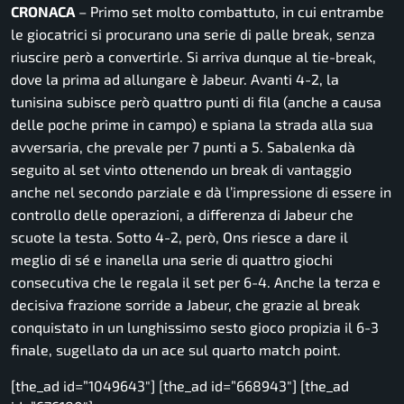
CRONACA
– Primo set molto combattuto, in cui entrambe
le giocatrici si procurano una serie di palle break, senza
riuscire però a convertirle. Si arriva dunque al tie-break,
dove la prima ad allungare è Jabeur. Avanti 4-2, la
tunisina subisce però quattro punti di fila (anche a causa
delle poche prime in campo) e spiana la strada alla sua
avversaria, che prevale per 7 punti a 5. Sabalenka dà
seguito al set vinto ottenendo un break di vantaggio
anche nel secondo parziale e dà l’impressione di essere in
controllo delle operazioni, a differenza di Jabeur che
scuote la testa. Sotto 4-2, però, Ons riesce a dare il
meglio di sé e inanella una serie di quattro giochi
consecutiva che le regala il set per 6-4. Anche la terza e
decisiva frazione sorride a Jabeur, che grazie al break
conquistato in un lunghissimo sesto gioco propizia il 6-3
finale, sugellato da un ace sul quarto match point.
[the_ad id=”1049643″] [the_ad id=”668943″] [the_ad