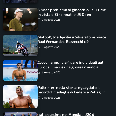
Sinner, problema al ginocchio: le ultime
in vista di Cincinnati e US Open
9 Agosto 2026
MotoGP, tris Aprilia a Silverstone: vince
Raul Fernandez, Bezzecchi c’è
9 Agosto 2026
Ceccon annuncia 4 gare individuali agli
Europei: ma c’è una grossa rinuncia
9 Agosto 2026
Paltrinieri nella storia: eguagliato il
record di medaglie di Federica Pellegrini
9 Agosto 2026
Italia sublime nei Mondiali U20 di