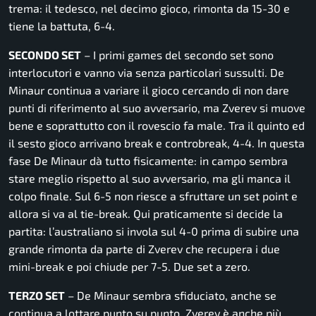
trema: il tedesco, nel decimo gioco, rimonta da 15-30 e
tiene la battuta, 6-4.
SECONDO SET
– I primi games del secondo set sono
interlocutori e vanno via senza particolari sussulti. De
Minaur continua a variare il gioco cercando di non dare
punti di riferimento al suo avversario, ma Zverev si muove
bene e soprattutto con il rovescio fa male. Tra il quinto ed
il sesto gioco arrivano break e controbreak, 4-4. In questa
fase De Minaur dà tutto fisicamente: in campo sembra
stare meglio rispetto al suo avversario, ma gli manca il
colpo finale. Sul 6-5 non riesce a sfruttare un set point e
allora si va al tie-break. Qui praticamente si decide la
partita: l’australiano si invola sul 4-0 prima di subire una
grande rimonta da parte di Zverev che recupera i due
mini-break e poi chiude per 7-5. Due set a zero.
TERZO SET
– De Minaur sembra sfiduciato, anche se
continua a lottare punto su punto. Zverev è anche più