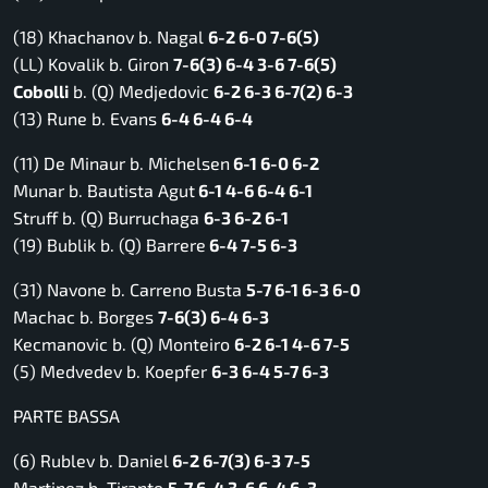
(18) Khachanov b. Nagal
6-2 6-0 7-6(5)
(LL) Kovalik b. Giron
7-6(3) 6-4 3-6 7-6(5)
Cobolli
b. (Q) Medjedovic
6-2 6-3 6-7(2) 6-3
(13) Rune b. Evans
6-4 6-4 6-4
(11) De Minaur b. Michelsen
6-1 6-0 6-2
Munar b. Bautista Agut
6-1 4-6 6-4 6-1
Struff b. (Q) Burruchaga
6-3 6-2 6-1
(19) Bublik b. (Q) Barrere
6-4 7-5 6-3
(31) Navone b. Carreno Busta
5-7 6-1 6-3 6-0
Machac b. Borges
7-6(3) 6-4 6-3
Kecmanovic b. (Q) Monteiro
6-2 6-1 4-6 7-5
(5) Medvedev b. Koepfer
6-3 6-4 5-7 6-3
PARTE BASSA
(6) Rublev b. Daniel
6-2 6-7(3) 6-3 7-5
Martinez b. Tirante
5-7 6-4 3-6 6-4 6-3