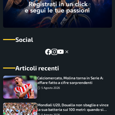
Social
Articoli recenti
Calciomercato, Molina torna in Serie A:
affare fatto a cifre sorprendenti
5 Agosto 2026
Mondiali U20, Doualla non sbaglia e vince
la sua batteria sui 100 metri: quando si
disputano le finali
5 Agosto 2026