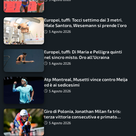
Europei, tuffi: Tocci settimo dai 3 metri.
Male Santoro, Wesemann si prende l’oro
5 Agosto 2026
Europei, tuffi: Di Maria e Pelligra quinti
nel sincro misto. Oro all’Ucraina
5 Agosto 2026
Atp Montreal, Musetti vince contro Meija
ed è ai sedicesimi
5 Agosto 2026
Giro di Polonia, Jonathan Milan fa tris:
terza vittoria consecutiva e primato
rafforzato
5 Agosto 2026