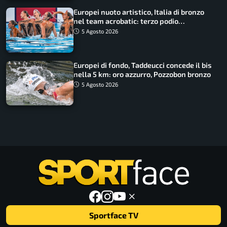
Europei nuoto artistico, Italia di bronzo
nel team acrobatic: terzo podio
consecutivo
5 Agosto 2026
Europei di fondo, Taddeucci concede il bis
nella 5 km: oro azzurro, Pozzobon bronzo
5 Agosto 2026
Sportface TV