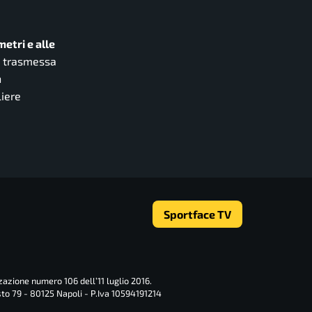
metri e alle
rà trasmessa
n
liere
Sportface TV
zazione numero 106 dell’11 luglio 2016.
sto 79 - 80125 Napoli - P.Iva 10594191214