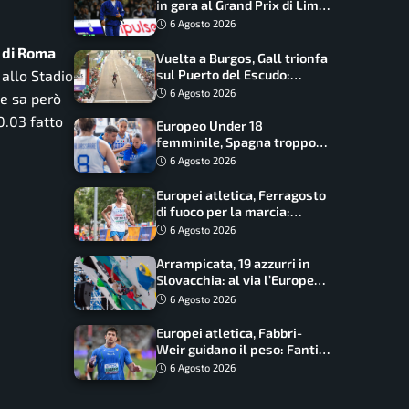
in gara al Grand Prix di Lima:
17 azzurri convocati
6 Agosto 2026
 di Roma
Vuelta a Burgos, Gall trionfa
 allo Stadio
sul Puerto del Escudo:
Ciccone secondo e nuova
6 Agosto 2026
le sa però
maglia di leader
0.03 fatto
Europeo Under 18
femminile, Spagna troppo
forte: Italia battuta 95-41,
6 Agosto 2026
ora si gioca il Mondiale
Europei atletica, Ferragosto
di fuoco per la marcia:
Palmisano, Stano e
6 Agosto 2026
Fortunato guidano l’Italia
Arrampicata, 19 azzurri in
Slovacchia: al via l’Europe
Series Lead, tappa decisiva
6 Agosto 2026
per la Speed
Europei atletica, Fabbri-
Weir guidano il peso: Fantini
difende il titolo nel martello
6 Agosto 2026