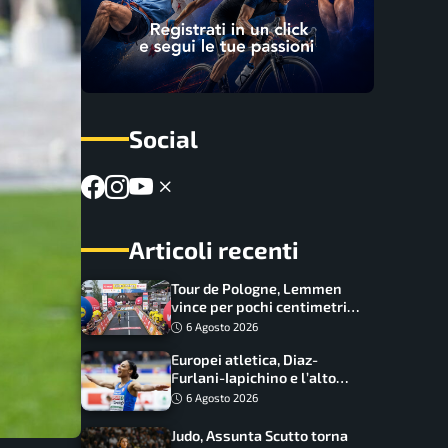
Social
Articoli recenti
Tour de Pologne, Lemmen
vince per pochi centimetri
su Scaroni: maxi-caduta e
6 Agosto 2026
tappa accorciata
Europei atletica, Diaz-
Furlani-Iapichino e l’alto
azzurro: l’Italia sogna nei
6 Agosto 2026
salti
Judo, Assunta Scutto torna