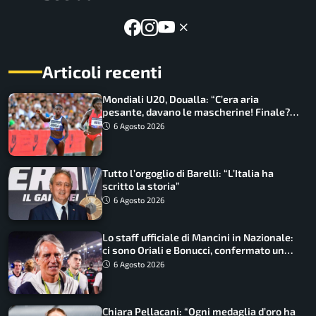
Articoli recenti
Mondiali U20, Doualla: “C’era aria
pesante, davano le mascherine! Finale?
Non ho nulla da perdere”
6 Agosto 2026
Tutto l’orgoglio di Barelli: “L’Italia ha
scritto la storia”
6 Agosto 2026
Lo staff ufficiale di Mancini in Nazionale:
ci sono Oriali e Bonucci, confermato un
ritorno
6 Agosto 2026
Chiara Pellacani: “Ogni medaglia d’oro ha