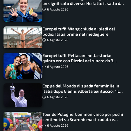
un significato diverso. Ho fatto il salto di
qualità”
6 Agosto 2026
Europei tuffi, Wang chiude ai piedi del
podio: Italia prima nel medagliere
6 Agosto 2026
Europei tuffi, Pellacani nella storia:
quinto oro con Pizzini nel sincro da 3
metri
6 Agosto 2026
Coppa del Mondo di spada femminile in
Italia dopo 8 anni, Alberta Santuccio: “Il
lavoro dà sempre i suoi frutti”
6 Agosto 2026
Tour de Pologne, Lemmen vince per pochi
centimetri su Scaroni: maxi-caduta e
tappa accorciata
6 Agosto 2026