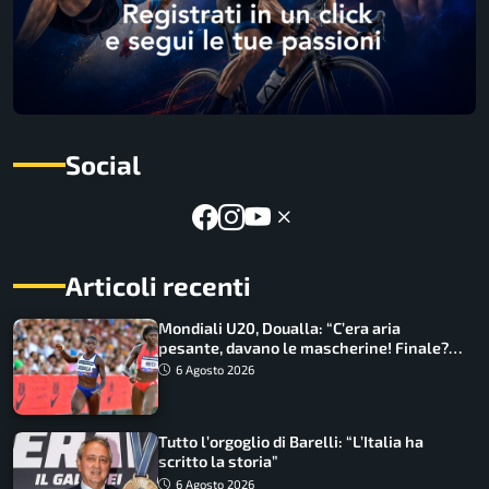
Social
Articoli recenti
Mondiali U20, Doualla: “C’era aria
pesante, davano le mascherine! Finale?
Non ho nulla da perdere”
6 Agosto 2026
Tutto l’orgoglio di Barelli: “L’Italia ha
scritto la storia”
6 Agosto 2026