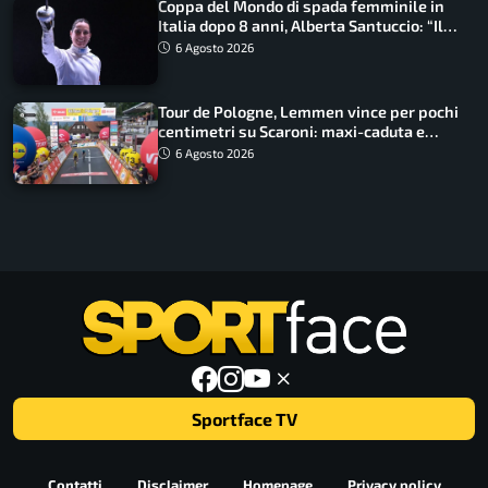
Coppa del Mondo di spada femminile in
Italia dopo 8 anni, Alberta Santuccio: “Il
lavoro dà sempre i suoi frutti”
6 Agosto 2026
Tour de Pologne, Lemmen vince per pochi
centimetri su Scaroni: maxi-caduta e
tappa accorciata
6 Agosto 2026
Sportface TV
Contatti
Disclaimer
Homepage
Privacy policy