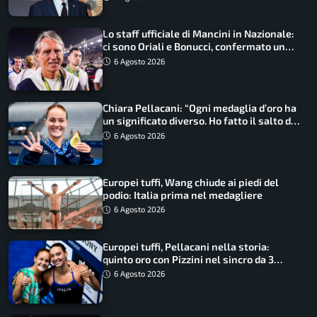
Lo staff ufficiale di Mancini in Nazionale:
ci sono Oriali e Bonucci, confermato un
ritorno
6 Agosto 2026
Chiara Pellacani: “Ogni medaglia d’oro ha
un significato diverso. Ho fatto il salto di
qualità”
6 Agosto 2026
Europei tuffi, Wang chiude ai piedi del
podio: Italia prima nel medagliere
6 Agosto 2026
Europei tuffi, Pellacani nella storia:
quinto oro con Pizzini nel sincro da 3
metri
6 Agosto 2026