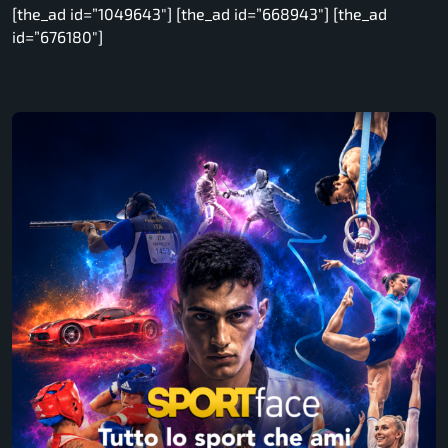
[the_ad id=”1049643″] [the_ad id=”668943″] [the_ad
id=”676180″]