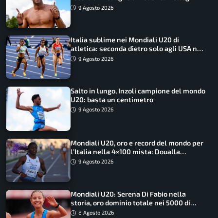
9 Agosto 2026
Italia sublime nei Mondiali U20 di
atletica: seconda dietro solo agli USA nel
medagliere
9 Agosto 2026
Salto in lungo, Inzoli campione del mondo
U20: basta un centimetro
9 Agosto 2026
Mondiali U20, oro e record del mondo per
l’Italia nella 4×100 mista: Doualla
straordinaria
9 Agosto 2026
Mondiali U20: Serena Di Fabio nella
storia, oro dominio totale nei 5000 di
marcia
8 Agosto 2026