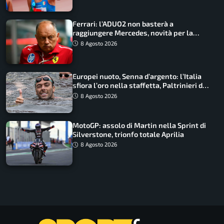
Ferrari: l’ADUO2 non basterà a
raggiungere Mercedes, novità per la
Macarena
8 Agosto 2026
Europei nuoto, Senna d’argento: l’Italia
sfiora l’oro nella staffetta, Paltrinieri da
urlo, il bilancio azzurro
8 Agosto 2026
MotoGP: assolo di Martin nella Sprint di
Silverstone, trionfo totale Aprilia
8 Agosto 2026