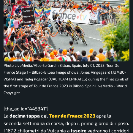
Photo LiveMedia/Alberto Gardin Bilbao, Spain, July 01, 2023, Tour De
France Stage 1 - Bilbao-Bilbao Image shows: Jonas Vingegaard (JUMBO-
VISMA) and Tadej Pogacar (UAE TEAM EMIRATES) during the final climb of
the first stage of Tour de France 2023 in Bilbao, Spain LiveMedia - World
Copyright
[the_ad id=”445341″]
La
decima tappa
del
Tour de France 2023
apre la
seconda settimana di corsa, dopo il primo giorno di riposo.
I 167,2 chilometri da Vulcania a
Issoire
vedranno i corridori