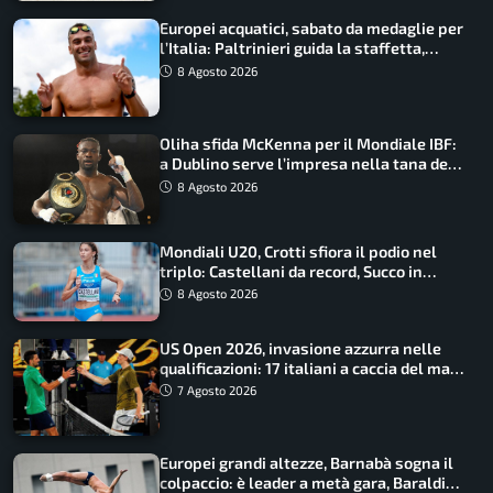
Europei acquatici, sabato da medaglie per
l’Italia: Paltrinieri guida la staffetta,
Barnabà sogna l’oro dalle grandi altezze
8 Agosto 2026
Oliha sfida McKenna per il Mondiale IBF:
a Dublino serve l’impresa nella tana del
lupo
8 Agosto 2026
Mondiali U20, Crotti sfiora il podio nel
triplo: Castellani da record, Succo in
finale
8 Agosto 2026
US Open 2026, invasione azzurra nelle
qualificazioni: 17 italiani a caccia del main
draw
7 Agosto 2026
Europei grandi altezze, Barnabà sogna il
colpaccio: è leader a metà gara, Baraldi