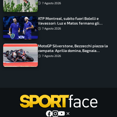
ancora in corsa
7 Agosto 2026
ATP Montreal, subito fuori Bolelli e
Vavassori: Luz e Matos fermano gli
azzurri
7 Agosto 2026
MotoGP Silverstone, Bezzecchi piazza la
zampata: Aprilia domina, Bagnaia
costretto al Q1
7 Agosto 2026