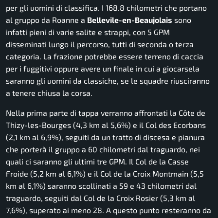
per gli uomini di classifica. I 168.8 chilometri che portano
al gruppo da Roanne a
Bellevile-en-Beaujolais
sono
infatti pieni di varie salite e strappi, con 5 GPM
disseminati lungo il percorso, tutti di seconda o terza
categoria. La frazione potrebbe essere terreno di caccia
per i fuggitivi oppure avere un finale in cui a giocarsela
saranno gli uomini da classiche, se le squadre riusciranno
a tenere chiusa la corsa.
Nella prima parte di tappa verranno affrontati la Côte de
Thizy-les-Bourges (4,3 km al 5,6%) e il Col des Ecorbans
(2,1 km al 6,9%), seguiti da un tratto di discesa e pianura
che porterà il gruppo a 60 chilometri dal traguardo, nei
quali ci saranno gli ultimi tre GPM. Il Col de la Casse
Froide (5,2 km al 6,1%) e il Col de la Croix Montmain (5,5
km al 6,1%) saranno scollinati a 59 e 43 chilometri dal
traguardo, seguiti dal Col de la Croix Rosier (5,3 km al
7,6%), superato ai meno 28. A questo punto resteranno da