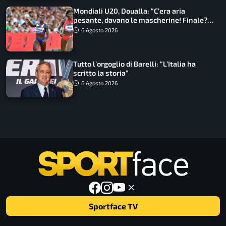
Mondiali U20, Doualla: “C’era aria
pesante, davano le mascherine! Finale?
Non ho nulla da perdere”
6 Agosto 2026
Tutto l’orgoglio di Barelli: “L’Italia ha
scritto la storia”
6 Agosto 2026
Sportface TV