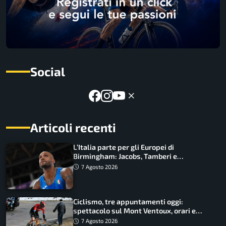
Social
Articoli recenti
L’Italia parte per gli Europei di
Birmingham: Jacobs, Tamberi e
Battocletti guidano una spedizione
7 Agosto 2026
record
Ciclismo, tre appuntamenti oggi:
spettacolo sul Mont Ventoux, orari e
come vederli
7 Agosto 2026