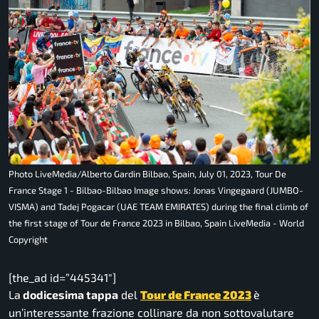
Photo LiveMedia/Alberto Gardin Bilbao, Spain, July 01, 2023, Tour De
France Stage 1 - Bilbao-Bilbao Image shows: Jonas Vingegaard (JUMBO-
VISMA) and Tadej Pogacar (UAE TEAM EMIRATES) during the final climb of
the first stage of Tour de France 2023 in Bilbao, Spain LiveMedia - World
Copyright
[the_ad id=”445341″]
La
dodicesima tappa
del
Tour de France 2023
è
un’interessante frazione collinare da non sottovalutare