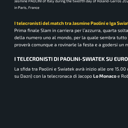
Jasmine PAOLINI of Italy during the twelfth day of Roland-Garros 2
in Paris, France
I telecronisti del match tra Jasmine Paolini e Iga Swia
Prima finale Slam in carriera per l’azzurra, quarta solta
della numero uno al mondo, per la quale sembra tutto a
proverà comunque a rovinarle la festa e a godersi un mo
I TELECRONISTI DI PAOLINI-SWIATEK SU EUR
La sfida tra Paolini e Swiatek avrà inizio alle ore 15.00 
su Dazn) con la telecronaca di Jacopo
Lo Monaco
e Ro