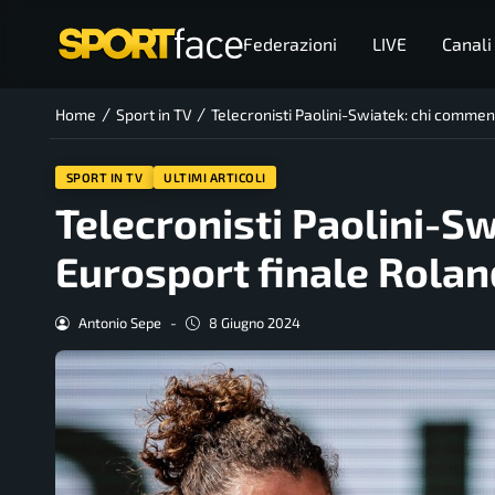
Federazioni
LIVE
Canali
/
/
Home
Sport in TV
Telecronisti Paolini-Swiatek: chi comme
SPORT IN TV
ULTIMI ARTICOLI
Telecronisti Paolini-S
Eurosport finale Rola
Antonio Sepe
-
8 Giugno 2024