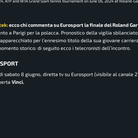
024, ATP and WTA Grand Slam tennis tournament on June 06, 2024 at Roland-G
tek:
ecco chi commenta su Eurosport la finale del Roland Gar
nto a Parigi per la polacca. Pronostico della vigilia sbilanciato
pparecchiato per l’ennesimo titolo della sua giovane carriera
mento storico: di seguito ecco i telecronisti dell’incontro.
OSPORT
di sabato 8 giugno, diretta tv su Eurosport (visibile al canale 2
berta
Vinci.