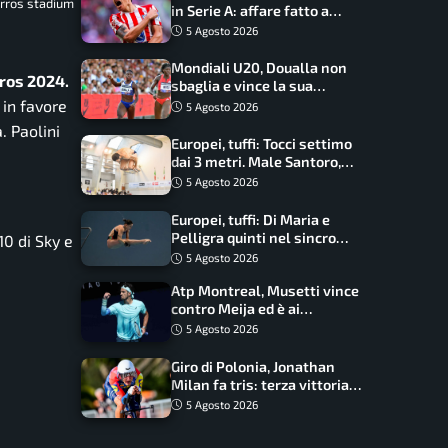
arros stadium
in Serie A: affare fatto a
cifre sorprendenti
5 Agosto 2026
Mondiali U20, Doualla non
ros 2024.
sbaglia e vince la sua
batteria sui 100 metri:
 in favore
5 Agosto 2026
quando si disputano le finali
. Paolini
Europei, tuffi: Tocci settimo
dai 3 metri. Male Santoro,
Wesemann si prende l’oro
5 Agosto 2026
Europei, tuffi: Di Maria e
Pelligra quinti nel sincro
10 di Sky e
misto. Oro all’Ucraina
5 Agosto 2026
Atp Montreal, Musetti vince
contro Meija ed è ai
sedicesimi
5 Agosto 2026
Giro di Polonia, Jonathan
Milan fa tris: terza vittoria
consecutiva e primato
5 Agosto 2026
rafforzato