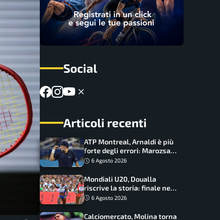
Social
Articoli recenti
ATP Montreal, Arnaldi è più
forte degli errori: Marozsan
piegato dopo oltre due ore
6 Agosto 2026
Mondiali U20, Doualla
riscrive la storia: finale nei
100 metri dopo trent’anni
6 Agosto 2026
Calciomercato, Molina torna