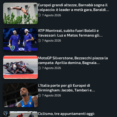
Europei grandi altezze, Barnabà sogna il
colpaccio: è leader a metà gara, Baraldi
ancora in corsa
7 Agosto 2026
ATP Montreal, subito fuori Bolelli e
Vavassori: Luz e Matos fermano gli
azzurri
7 Agosto 2026
MotoGP Silverstone, Bezzecchi piazza la
zampata: Aprilia domina, Bagnaia
costretto al Q1
7 Agosto 2026
L’Italia parte per gli Europei di
Birmingham: Jacobs, Tamberi e
Battocletti guidano una spedizione
7 Agosto 2026
record
Ciclismo, tre appuntamenti oggi: