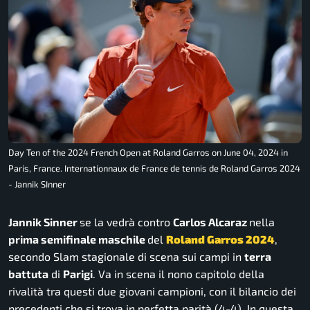
Day Ten of the 2024 French Open at Roland Garros on June 04, 2024 in
Paris, France. Internationnaux de France de tennis de Roland Garros 2024
- Jannik SInner
Jannik Sinner
se la vedrà contro
Carlos Alcaraz
nella
prima semifinale maschile
del
Roland Garros 2024
,
secondo Slam stagionale di scena sui campi in
terra
battuta
di
Parigi
. Va in scena il nono capitolo della
rivalità tra questi due giovani campioni, con il bilancio dei
precedenti che si trova in perfetta parità (4-4). In questa