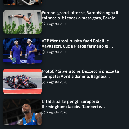
Europei grandi altezze, Barnabà sogna il
colpaccio: è leader a metà gara, Baraldi
ancora in corsa
7 Agosto 2026
ATP Montreal, subito fuori Bolelli e
Vavassori: Luz e Matos fermano gli
azzurri
7 Agosto 2026
MotoGP Silverstone, Bezzecchi piazza la
zampata: Aprilia domina, Bagnaia
costretto al Q1
7 Agosto 2026
L’Italia parte per gli Europei di
Birmingham: Jacobs, Tamberi e
Battocletti guidano una spedizione
7 Agosto 2026
record