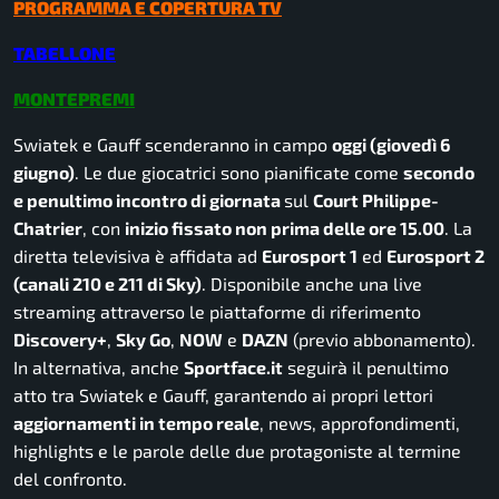
PROGRAMMA E COPERTURA TV
TABELLONE
MONTEPREMI
Swiatek e Gauff scenderanno in campo
oggi (giovedì 6
giugno
)
. Le due giocatrici sono pianificate come
secondo
e penultimo incontro di giornata
sul
Court Philippe-
Chatrier
, con
inizio fissato non prima delle ore 15.00
. La
diretta televisiva è affidata ad
Eurosport 1
ed
Eurosport 2
(canali 210 e 211 di Sky)
. Disponibile anche una live
streaming attraverso le piattaforme di riferimento
Discovery+
,
Sky Go
,
NOW
e
DAZN
(previo abbonamento).
In alternativa, anche
Sportface.it
seguirà il penultimo
atto tra Swiatek e Gauff, garantendo ai propri lettori
aggiornamenti in tempo reale
, news, approfondimenti,
highlights e le parole delle due protagoniste al termine
del confronto.