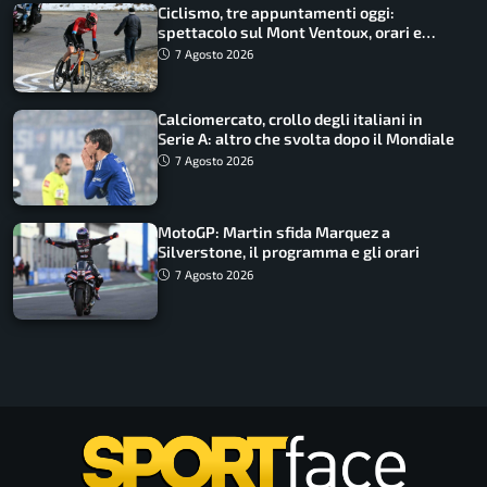
Ciclismo, tre appuntamenti oggi:
spettacolo sul Mont Ventoux, orari e
come vederli
7 Agosto 2026
Calciomercato, crollo degli italiani in
Serie A: altro che svolta dopo il Mondiale
7 Agosto 2026
MotoGP: Martin sfida Marquez a
Silverstone, il programma e gli orari
7 Agosto 2026