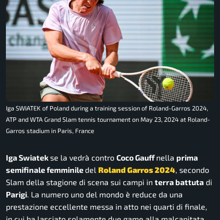
Iga SWIATEK of Poland during a training session of Roland-Garros 2024,
ATP and WTA Grand Slam tennis tournament on May 23, 2024 at Roland-
Garros stadium in Paris, France
Iga Swiatek
se la vedrà contro
Coco Gauff
nella
prima
semifinale femminile
del
Roland Garros 2024
, secondo
Slam della stagione di scena sui campi in
terra battuta
di
Parigi
. La numero uno del mondo è reduce da una
prestazione eccellente messa in atto nei quarti di finale,
in cui ha lasciato solamente due game alla malcapitata