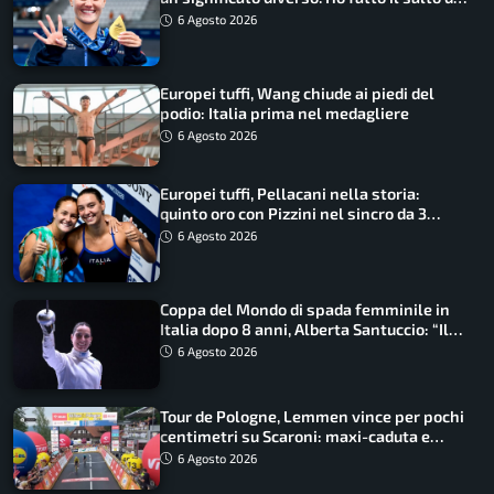
qualità”
6 Agosto 2026
Europei tuffi, Wang chiude ai piedi del
podio: Italia prima nel medagliere
6 Agosto 2026
Europei tuffi, Pellacani nella storia:
quinto oro con Pizzini nel sincro da 3
metri
6 Agosto 2026
Coppa del Mondo di spada femminile in
Italia dopo 8 anni, Alberta Santuccio: “Il
lavoro dà sempre i suoi frutti”
6 Agosto 2026
Tour de Pologne, Lemmen vince per pochi
centimetri su Scaroni: maxi-caduta e
tappa accorciata
6 Agosto 2026