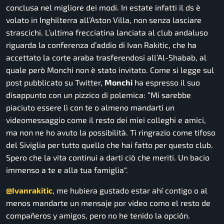
conclusa nel migliore dei modi. In estate infatti il ds è
volato in Inghilterra all’Aston Villa, non senza lasciare
strascichi. L’ultima frecciatina lanciata al club andaluso
riguarda la conferenza d’addio di Ivan Rakitic, che ha
accettato la corte araba trasferendosi all’Al-Shabab, al
quale però Monchi non è stato invitato. Come si legge sul
post pubblicato su Twitter,
Monchi
ha espresso il suo
disappunto con un pizzico di polemica: “
Mi sarebbe
piaciuto essere lì con te o almeno mandarti un
videomessaggio come il resto dei miei colleghi e amici,
ma non ne ho avuto la possibilità. Ti ringrazio come tifoso
del Siviglia per tutto quello che hai fatto per questo club.
Spero che la vita continui a darti ciò che meriti. Un bacio
immenso a te e alla tua famiglia
“.
@Ivanrakitic
, me hubiera gustado estar ahí contigo o al
menos mandarte un mensaje por video como el resto de
compañeros y amigos, pero no he tenido la opción.