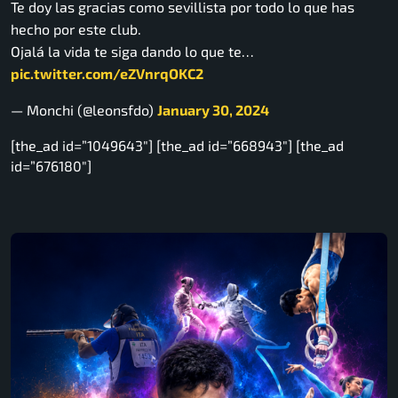
Te doy las gracias como sevillista por todo lo que has
hecho por este club.
Ojalá la vida te siga dando lo que te…
pic.twitter.com/eZVnrqOKC2
— Monchi (@leonsfdo)
January 30, 2024
[the_ad id=”1049643″] [the_ad id=”668943″] [the_ad
id=”676180″]