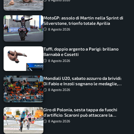
MotoGP: assolo di Martin nella Sprint di
Silverstone, trionfo totale Aprilia
8 Agosto 2026
Tuffi, doppio argento a Parigi: brillano
Barnabà e Cosetti
8 Agosto 2026
Mondiali U20, sabato azzurro da brividi:
Di Fabio e Inzoli sognano le medaglie,
Castellani e Succo in finale
8 Agosto 2026
Giro di Polonia, sesta tappa da fuochi
d’artificio: Scaroni può attaccare la
maglia di Lemmen
8 Agosto 2026