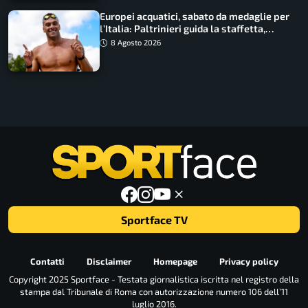
Europei acquatici, sabato da medaglie per
l’Italia: Paltrinieri guida la staffetta,
Barnabà sogna l’oro dalle grandi altezze
8 Agosto 2026
Sportface TV
Contatti
Disclaimer
Homepage
Privacy policy
Copyright 2025 Sportface - Testata giornalistica iscritta nel registro della
stampa dal Tribunale di Roma con autorizzazione numero 106 dell’11
luglio 2016.