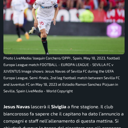
Photo LiveMedia/Joaquin Corchero/DPPI , Spain, May 18, 2023, football
Europa League match FOOTBALL - EUROPA LEAGUE - SEVILLA FC v
JUVENTUS Image shows: Jesus Navas of Sevilla FC during the UEFA
Europa League, Semi-finals, 2nd leg football match between Sevilla FC
and Juventus FC on May 18, 2023 at Estadio Ramon Sanchez Pizjuan in
Sevilla, Spain LiveMedia - World Copyright
Jesus Navas
lascerà il
Siviglia
a fine stagione. Il club
biancorosso fa sapere che il capitano ha dato l’annuncio a
compagni e staff nell’allenamento di questa mattina. Si
chiuderà dunque la tappa del giocatore con più presenze