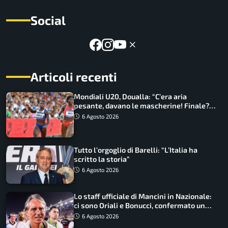
Social
Articoli recenti
Mondiali U20, Doualla: “C’era aria
pesante, davano le mascherine! Finale?
Non ho nulla da perdere”
6 Agosto 2026
Tutto l’orgoglio di Barelli: “L’Italia ha
scritto la storia”
6 Agosto 2026
Lo staff ufficiale di Mancini in Nazionale:
ci sono Oriali e Bonucci, confermato un
ritorno
6 Agosto 2026