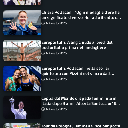
Chiara Pellacani: “Ogni medaglia d’oro ha
un significato diverso. Ho fatto il salto di
qualità”
6 Agosto 2026
Europei tuffi, Wang chiude ai piedi del
podio: Italia prima nel medagliere
6 Agosto 2026
Europei tuffi, Pellacani nella storia:
quinto oro con Pizzini nel sincro da 3
metri
6 Agosto 2026
Coppa del Mondo di spada femminile in
Italia dopo 8 anni, Alberta Santuccio: “Il
lavoro dà sempre i suoi frutti”
6 Agosto 2026
Tour de Pologne, Lemmen vince per pochi