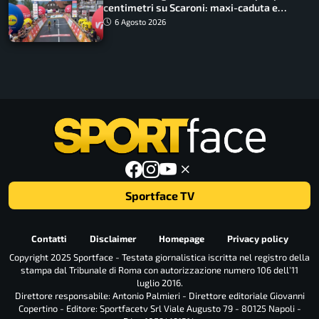
centimetri su Scaroni: maxi-caduta e
tappa accorciata
6 Agosto 2026
Sportface TV
Contatti
Disclaimer
Homepage
Privacy policy
Copyright 2025 Sportface - Testata giornalistica iscritta nel registro della
stampa dal Tribunale di Roma con autorizzazione numero 106 dell’11
luglio 2016.
Direttore responsabile: Antonio Palmieri - Direttore editoriale Giovanni
Copertino - Editore: Sportfacetv Srl Viale Augusto 79 - 80125 Napoli -