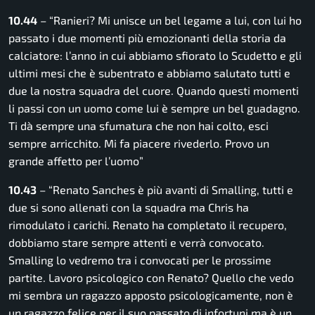
10.44
– “Ranieri? Mi unisce un bel legame a lui, con lui ho
passato i due momenti più emozionanti della storia da
calciatore: l’anno in cui abbiamo sfiorato lo Scudetto e gli
ultimi mesi che è subentrato e abbiamo salutato tutti e
due la nostra squadra del cuore. Quando questi momenti
li passi con un uomo come lui è sempre un bel guadagno.
Ti dà sempre una sfumatura che non hai colto, esci
sempre arricchito. Mi fa piacere rivederlo. Provo un
grande affetto per l’uomo”
10.43
– “Renato Sanches è più avanti di Smalling, tutti e
due si sono allenati con la squadra ma Chris ha
rimodulato i carichi. Renato ha completato il recupero,
dobbiamo stare sempre attenti e verrà convocato.
Smalling lo vedremo tra i convocati per le prossime
partite. Lavoro psicologico con Renato? Quello che vedo
mi sembra un ragazzo apposto psicologicamente, non è
un ragazzo felice per il suo passato di infortuni ma è un