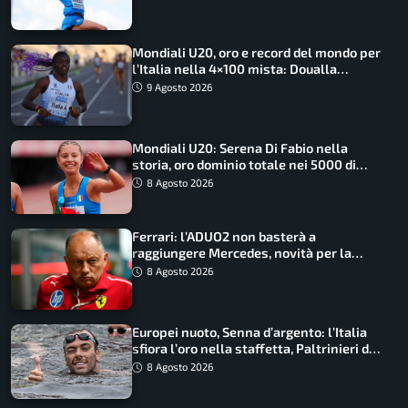
Mondiali U20, oro e record del mondo per
l’Italia nella 4×100 mista: Doualla
straordinaria
9 Agosto 2026
Mondiali U20: Serena Di Fabio nella
storia, oro dominio totale nei 5000 di
marcia
8 Agosto 2026
Ferrari: l’ADUO2 non basterà a
raggiungere Mercedes, novità per la
Macarena
8 Agosto 2026
Europei nuoto, Senna d’argento: l’Italia
sfiora l’oro nella staffetta, Paltrinieri da
urlo, il bilancio azzurro
8 Agosto 2026