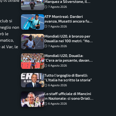
ly vs Ukraine
Marquez a Silverstone, il
programma e gli orari
7 Agosto 2026
ATP Montreal: Darderi
club si
avanza, Musetti ancora fuori
con Jodar
7 Agosto 2026
 meglio non
rò le
Mondiali U20, è bronzo per
omatico,
Doualla nei 100 metri: “Ho
scacciato l’ansia”
al Var, le
7 Agosto 2026
Mondiali U20, Doualla:
“C’era aria pesante, davano
le mascherine! Finale? Non
6 Agosto 2026
ho nulla da perdere”
Tutto l’orgoglio di Barelli:
“L’Italia ha scritto la storia”
6 Agosto 2026
Lo staff ufficiale di Mancini
in Nazionale: ci sono Oriali e
Bonucci, confermato un
6 Agosto 2026
ritorno