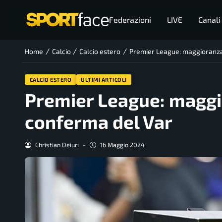
Federazioni
LIVE
Canali
/
/
/
Home
Calcio
Calcio estero
Premier League: maggioranza 
CALCIO ESTERO
ULTIMI ARTICOLI
Premier League: maggio
conferma del Var
Christian Deiuri
-
16 Maggio 2024