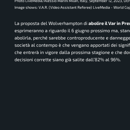
Photo LiveMedia/Alessio Marini Milan, Italy, September 12, 2023, UE
Image shows: V.A.R. (Video Assistant Referee) LiveMedia - World Co
La proposta del Wolverhampton di
abolire il Var in P
esprimeranno a riguardo il 6 giugno prossimo ma, stand
abolirla, perché sarebbe controproducente e dannegge
società al contempo è che vengano apportati dei signifi
che entrerà in vigore dalla prossima stagione e che do
decisioni corrette siano già salite dall’82% al 96%.