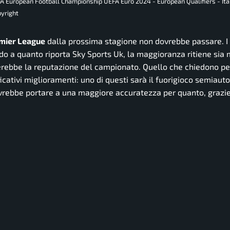
FA European Football Championship UEFA Euro 2024 - European Qualifiers - Ita
pyright
remier League
dalla prossima stagione non dovrebbe passare. I 
o a quanto riporta Sky Sports Uk, la maggioranza ritiene sia
rebbe la reputazione del campionato. Quello che chiedono pe
cativi miglioramenti: uno di questi sarà il fuorigioco semiaut
vrebbe portare a una maggiore accuratezza per quanto, grazie 