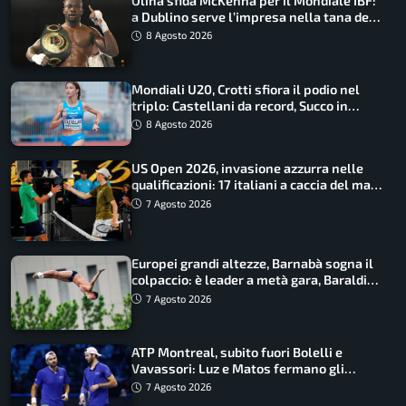
Oliha sfida McKenna per il Mondiale IBF:
a Dublino serve l’impresa nella tana del
lupo
8 Agosto 2026
Mondiali U20, Crotti sfiora il podio nel
triplo: Castellani da record, Succo in
finale
8 Agosto 2026
US Open 2026, invasione azzurra nelle
qualificazioni: 17 italiani a caccia del main
draw
7 Agosto 2026
Europei grandi altezze, Barnabà sogna il
colpaccio: è leader a metà gara, Baraldi
ancora in corsa
7 Agosto 2026
ATP Montreal, subito fuori Bolelli e
Vavassori: Luz e Matos fermano gli
azzurri
7 Agosto 2026