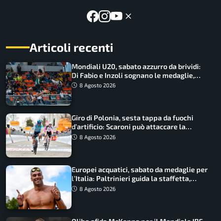
Articoli recenti
Mondiali U20, sabato azzurro da brividi:
Di Fabio e Inzoli sognano le medaglie,
Castellani e Succo in finale
8 Agosto 2026
Giro di Polonia, sesta tappa da fuochi
d’artificio: Scaroni può attaccare la
maglia di Lemmen
8 Agosto 2026
Europei acquatici, sabato da medaglie per
l’Italia: Paltrinieri guida la staffetta,
Barnabà sogna l’oro dalle grandi altezze
8 Agosto 2026