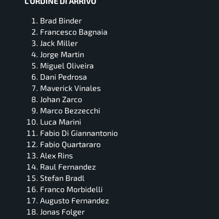
L’ORDINE DI ARRIVO
Brad Binder
Francesco Bagnaia
Jack Miller
Jorge Martin
Miguel Oliveira
Dani Pedrosa
Maverick Vinales
Johan Zarco
Marco Bezzecchi
Luca Marini
Fabio Di Giannantonio
Fabio Quartararo
Alex Rins
Raul Fernandez
Stefan Bradl
Franco Morbidelli
Augusto Fernandez
Jonas Folger