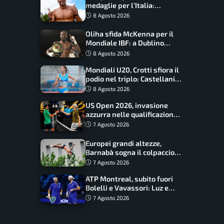
medaglie per l’Italia:
Paltrinieri guida la staffetta,
8 Agosto 2026
Barnabà sogna l’oro dalle
grandi altezze
Oliha sfida McKenna per il
Mondiale IBF: a Dublino
serve l’impresa nella tana
8 Agosto 2026
del lupo
Mondiali U20, Crotti sfiora il
podio nel triplo: Castellani
da record, Succo in finale
8 Agosto 2026
US Open 2026, invasione
azzurra nelle qualificazioni:
17 italiani a caccia del main
7 Agosto 2026
draw
Europei grandi altezze,
Barnabà sogna il colpaccio:
è leader a metà gara, Baraldi
7 Agosto 2026
ancora in corsa
ATP Montreal, subito fuori
Bolelli e Vavassori: Luz e
Matos fermano gli azzurri
7 Agosto 2026