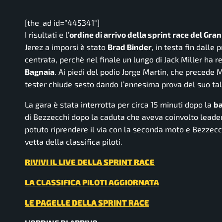
[the_ad id=”445341″]
I risultati e l’
ordine di arrivo della sprint race del Gra
Jerez a imporsi è stato
Brad Binder
, in testa fin dall
centrata, perchè nel finale un lungo di Jack Miller ha r
Bagnaia
. Ai piedi del podio Jorge Martin, che precede
tester chiude sesto dando l’ennesima prova del suo tal
La gara è stata interrotta per circa 15 minuti dopo la
ba
di Bezzecchi dopo la caduta che aveva coinvolto leader
potuto riprendere il via con la seconda moto e Bezzec
vetta della classifica piloti.
RIVIVI IL LIVE DELLA SPRINT RACE
LA CLASSIFICA PILOTI AGGIORNATA
LE PAGELLE DELLA SPRINT RACE