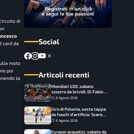
ircuito di
on
ancesco
Social
d card da
sulla moto
no poi
Articoli recenti
tenendo la
Mondiali U20, sabato
azzurro da brividi: Di Fabio e
Inzoli sognano le medaglie,
8 Agosto 2026
Castellani e Succo in finale
Giro di Polonia, sesta tappa
da fuochi d’artificio: Scaroni
può attaccare la maglia di
8 Agosto 2026
Lemmen
Europei acquatici, sabato da