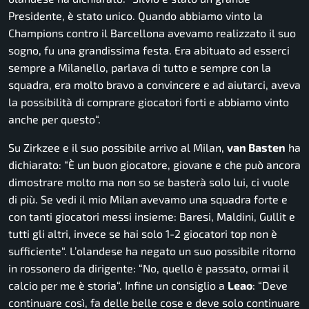
Presidente, è stato unico. Quando abbiamo vinto la
Champions contro il Barcellona avevamo realizzato il suo
sogno, fu una grandissima festa. Era abituato ad esserci
sempre a Milanello, parlava di tutto e sempre con la
squadra, era molto bravo a convincere e ad aiutarci, aveva
la possibilità di comprare giocatori forti e abbiamo vinto
anche per questo
“.
Su Zirkzee e il suo possibile arrivo al Milan,
van Basten
ha
dichiarato: “
È
un buon giocatore, giovane e che può ancora
dimostrare molto ma non so se basterà solo lui, ci vuole
di più. Se vedi il mio Milan avevamo una squadra forte e
con tanti giocatori messi insieme: Baresi, Maldini, Gullit e
tutti gli altri, invece se hai solo 1-2 giocatori top non è
sufficiente
“. L’olandese ha negato un suo possibile ritorno
in rossonero da dirigente: “
No, quello è passato, ormai il
calcio per me è storia
“. Infine un consiglio a
Leao
: “
Deve
continuare così, fa delle belle cose e deve solo continuare