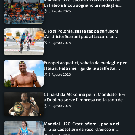
Di Fabio e Inzoli sognano le medaglie,
Castellani e Succo in finale
8 Agosto 2026
Giro di Polonia, sesta tappa da fuochi
d’artificio: Scaroni può attaccare la
maglia di Lemmen
8 Agosto 2026
Europei acquatici, sabato da medaglie per
l’Italia: Paltrinieri guida la staffetta,
Barnabà sogna l’oro dalle grandi altezze
8 Agosto 2026
Oliha sfida McKenna per il Mondiale IBF:
a Dublino serve l’impresa nella tana del
lupo
8 Agosto 2026
Mondiali U20, Crotti sfiora il podio nel
triplo: Castellani da record, Succo in
finale