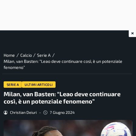
×
/
/
/
Home
Calcio
Serie A
Milan, van Basten: “Leao deve continuare così, è un potenziale
fenomeno”
SERIE A
ULTIMI ARTICOLI
Milan, van Basten: “Leao deve continuare
così, è un potenziale fenomeno”
Christian Deiuri
-
7 Giugno 2024