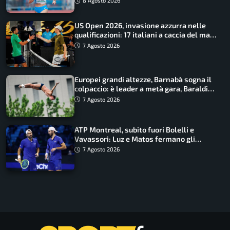
8 Agosto 2026
US Open 2026, invasione azzurra nelle
qualificazioni: 17 italiani a caccia del main
draw
7 Agosto 2026
Europei grandi altezze, Barnabà sogna il
colpaccio: è leader a metà gara, Baraldi
ancora in corsa
7 Agosto 2026
ATP Montreal, subito fuori Bolelli e
Vavassori: Luz e Matos fermano gli
azzurri
7 Agosto 2026