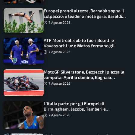
Europei grandi altezze, Barnabà sogna il
colpaccio: è leader a metà gara, Baraldi
ancora in corsa
7 Agosto 2026
ATP Montreal, subito fuori Bolelli e
Vavassori: Luz e Matos fermano gli
azzurri
7 Agosto 2026
MotoGP Silverstone, Bezzecchi piazza la
zampata: Aprilia domina, Bagnaia
costretto al Q1
7 Agosto 2026
L’Italia parte per gli Europei di
Birmingham: Jacobs, Tamberi e
Battocletti guidano una spedizione
7 Agosto 2026
record