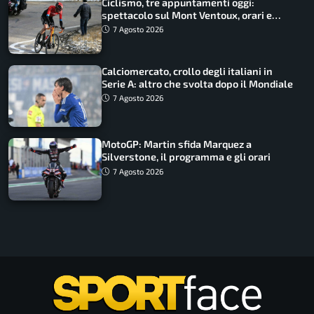
Ciclismo, tre appuntamenti oggi:
spettacolo sul Mont Ventoux, orari e
come vederli
7 Agosto 2026
Calciomercato, crollo degli italiani in
Serie A: altro che svolta dopo il Mondiale
7 Agosto 2026
MotoGP: Martin sfida Marquez a
Silverstone, il programma e gli orari
7 Agosto 2026