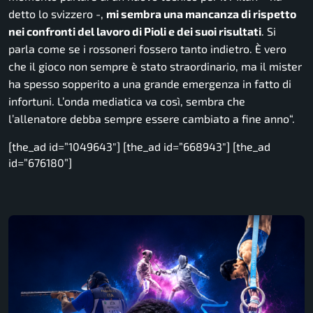
detto lo svizzero -,
mi sembra una mancanza di rispetto
nei confronti del lavoro di Pioli e dei suoi risultati
. Si
parla come se i rossoneri fossero tanto indietro. È vero
che il gioco non sempre è stato straordinario, ma il mister
ha spesso sopperito a una grande emergenza in fatto di
infortuni. L’onda mediatica va così, sembra che
l’allenatore debba sempre essere cambiato a fine anno
“.
[the_ad id=”1049643″] [the_ad id=”668943″] [the_ad
id=”676180”]