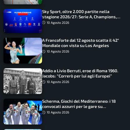
Sky Sport, oltre 2.000 partite nella
stagione 2026/27: Serie A, Champions,
Premier e tutte le novità
10 Agosto 2026
A Francoforte dal 12 agosto scatta il 42°
Mondiale con vista su Los Angeles
10 Agosto 2026
Addio a Livio Berruti, eroe di Roma 1960.
Jacobs: “Correrò per lui agli Europei”
10 Agosto 2026
Scherma, Giochi del Mediterraneo: i 18
convocati azzurri per le gare su
SportFaceTV
10 Agosto 2026