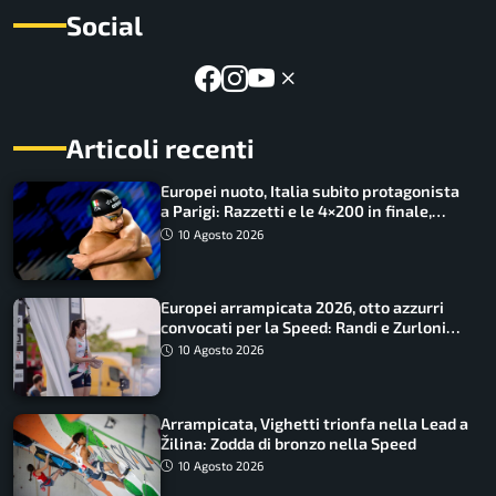
Social
Articoli recenti
Europei nuoto, Italia subito protagonista
a Parigi: Razzetti e le 4×200 in finale,
Quadarella domina gli 800
10 Agosto 2026
Europei arrampicata 2026, otto azzurri
convocati per la Speed: Randi e Zurloni
guidano l’Italia
10 Agosto 2026
Arrampicata, Vighetti trionfa nella Lead a
Žilina: Zodda di bronzo nella Speed
10 Agosto 2026