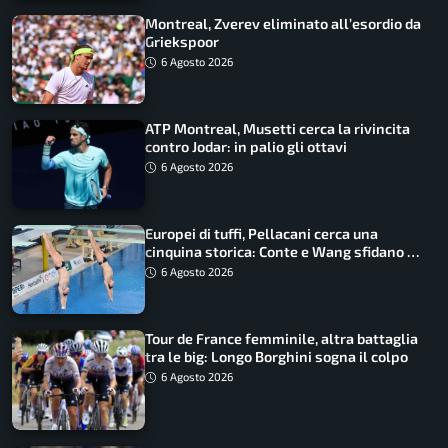
Montreal, Zverev eliminato all’esordio da
Griekspoor
6 Agosto 2026
ATP Montreal, Musetti cerca la rivincita
contro Jodar: in palio gli ottavi
6 Agosto 2026
Europei di tuffi, Pellacani cerca una
cinquina storica: Conte e Wang sfidano la
piattaforma
6 Agosto 2026
Tour de France femminile, altra battaglia
tra le big: Longo Borghini sogna il colpo
6 Agosto 2026