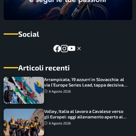
Social
Articoli recenti
Arrampicata, 19 azzurri in Slovacchia: al
via l’Europe Series Lead, tappa decisiva
per la Speed
6 Agosto 2026
Volley, Italia al lavoro a Cavalese verso
gli Europei: oggi allenamento aperto ai
tifosi
6 Agosto 2026