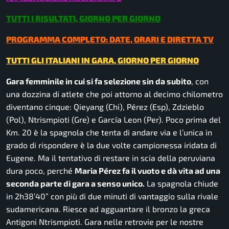
TUTTI I RISULTATI, GIORNO PER GIORNO
PROGRAMMA COMPLETO: DATE, ORARI E DIRETTA TV
TUTTI GLI ITALIANI IN GARA, GIORNO PER GIORNO
Gara femminile in cui si fa selezione sin da subito
, con
una dozzina di atlete che poi attorno al decimo chilometro
diventano cinque: Qieyang (Chi), Pérez (Esp), Zdzieblo
(Pol), Ntrismpioti (Gre) e García Leon (Per). Poco prima del
Km. 20 è la spagnola che tenta di andare via e l’unica in
grado di rispondere è la due volte campionessa iridata di
Eugene. Ma il tentativo di restare in scia della peruviana
dura poco, perché
Maria Pérez fa il vuoto e dà vita ad una
seconda parte di gara a senso unico.
La spagnola chiude
in 2h38’40” con più di due minuti di vantaggio sulla rivale
sudamericana. Riesce ad agguantare il bronzo la greca
Antigoni Ntrismpioti. Gara nelle retrovie per le nostre