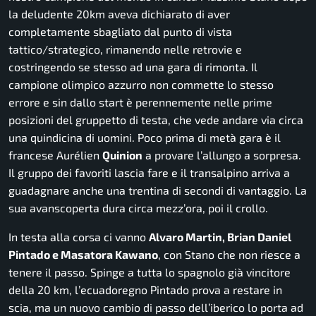
la deludente 20km aveva dichiarato di aver
completamente sbagliato dal punto di vista
tattico/strategico, rimanendo nelle retrovie e
costringendo se stesso ad una gara di rimonta. Il
campione olimpico azzurro non commette lo stesso
errore e sin dallo start è perennemente nelle prime
posizioni del gruppetto di testa, che vede andare via circa
una quindicina di uomini. Poco prima di metà gara è il
francese Aurélien
Quinion
a provare l’allungo a sorpresa.
Il gruppo dei favoriti lascia fare e il transalpino arriva a
guadagnare anche una trentina di secondi di vantaggio. La
sua avanscoperta dura circa mezz’ora, poi il crollo.
In testa alla corsa ci vanno
Alvaro Martin, Brian Daniel
Pintado e Masatora Kawano
, con Stano che non riesce a
tenere il passo. Spinge a tutta lo spagnolo già vincitore
della 20 km, l’ecuadoregno Pintado prova a restare in
scia, ma un nuovo cambio di passo dell’iberico lo porta ad