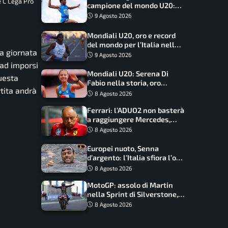
e C Lega Pro
campione del mondo U20:
basta un centimetro
9 Agosto 2026
Mondiali U20, oro e record
del mondo per l’Italia nella
ta giornata
4×100 mista: Doualla
9 Agosto 2026
straordinaria
 ad imporsi
Mondiali U20: Serena Di
questa
Fabio nella storia, oro
rtita andrà
dominio totale nei 5000 di
8 Agosto 2026
marcia
Ferrari: l’ADUO2 non basterà
a raggiungere Mercedes,
novità per la Macarena
8 Agosto 2026
Europei nuoto, Senna
d’argento: l’Italia sfiora l’oro
nella staffetta, Paltrinieri
8 Agosto 2026
da urlo, il bilancio azzurro
MotoGP: assolo di Martin
nella Sprint di Silverstone,
trionfo totale Aprilia
8 Agosto 2026