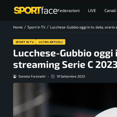
Federazioni
LIVE
Canali
/
/
Home
Sport in TV
Lucchese-Gubbio oggi in tv: data, orario
SPORT IN TV
ULTIMI ARTICOLI
Lucchese-Gubbio oggi in
streaming Serie C 202
Daniele Forsinetti
-
19 Settembre 2023