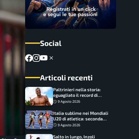
Social
Articoli recenti
Paltrinieri nella storia:
eguagliato il record di
medaglie di Federica
9 Agosto 2026
Pellegrini
Italia sublime nei Mondiali
U20 di atletica: seconda
dietro solo agli USA nel
9 Agosto 2026
medagliere
Salto in lungo, Inzoli