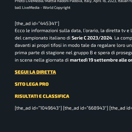
Photo LiveMedia/Mattia Radoni Padova, Italy, April 16, 2023, Italian 
ball LiveMedia - World Copyright
[the_ad id=”445341″]
Ecco le informazioni sulla data, l’orario, la diretta tv e
del campionato italiano di
Serie C 2023/2024
. La comp
davanti ai propri tifosi in modo tale da regalare loro u
prima parte di stagione nel gruppo B e spera di prosegu
in scena nella giornata di
martedì 19 settembre alle o
SEGUI LA DIRETTA
SITO LEGA PRO
RISULTATI E CLASSIFICA
[the_ad id=”1049643″] [the_ad id=”668943″] [the_ad id