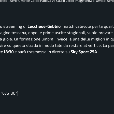
football Serie C match Calcio Padova vs Calcio Lecco Image shows: Official Seri
 lo streaming di
Lucchese-Gubbio
, match valevole per la quar
agine toscana, dopo le prime uscite stagionali, vuole provare
na gioia. La formazione umbra, invece, è una delle migliori in 
ire su questa strada in modo tale da restare al vertice. La pa
re 18:30
e sarà trasmessa in diretta su
Sky Sport 254
.
=”676180″]