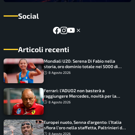
Social
Articoli recenti
Mondiali U20: Serena Di Fabio nella
storia, oro dominio totale nei 5000 di
marcia
8 Agosto 2026
Ferrari: l’ADUO2 non basterà a
raggiungere Mercedes, novità per la
Macarena
8 Agosto 2026
Europei nuoto, Senna d’argento: l’Italia
sfiora l’oro nella staffetta, Paltrinieri da
urlo, il bilancio azzurro
8 Agosto 2026