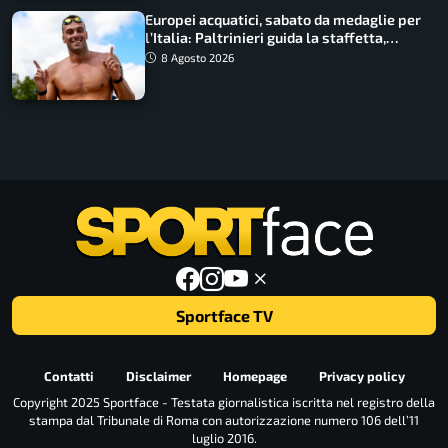
Europei acquatici, sabato da medaglie per
l’Italia: Paltrinieri guida la staffetta,
Barnabà sogna l’oro dalle grandi altezze
8 Agosto 2026
Sportface TV
Contatti
Disclaimer
Homepage
Privacy policy
Copyright 2025 Sportface - Testata giornalistica iscritta nel registro della
stampa dal Tribunale di Roma con autorizzazione numero 106 dell’11
luglio 2016.