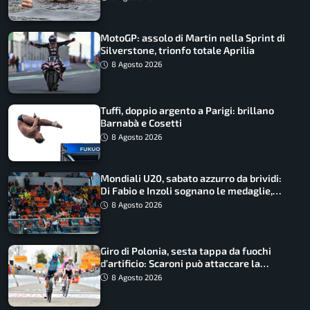
MotoGP: assolo di Martin nella Sprint di
Silverstone, trionfo totale Aprilia
8 Agosto 2026
Tuffi, doppio argento a Parigi: brillano
Barnabà e Cosetti
8 Agosto 2026
Mondiali U20, sabato azzurro da brividi:
Di Fabio e Inzoli sognano le medaglie,
Castellani e Succo in finale
8 Agosto 2026
Giro di Polonia, sesta tappa da fuochi
d’artificio: Scaroni può attaccare la
maglia di Lemmen
8 Agosto 2026