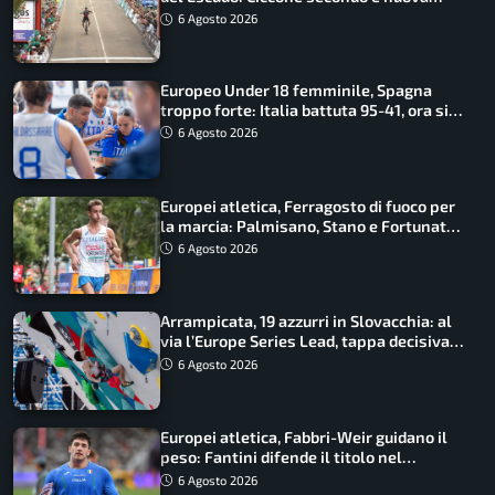
maglia di leader
6 Agosto 2026
Europeo Under 18 femminile, Spagna
troppo forte: Italia battuta 95-41, ora si
gioca il Mondiale
6 Agosto 2026
Europei atletica, Ferragosto di fuoco per
la marcia: Palmisano, Stano e Fortunato
guidano l’Italia
6 Agosto 2026
Arrampicata, 19 azzurri in Slovacchia: al
via l’Europe Series Lead, tappa decisiva
per la Speed
6 Agosto 2026
Europei atletica, Fabbri-Weir guidano il
peso: Fantini difende il titolo nel
martello
6 Agosto 2026