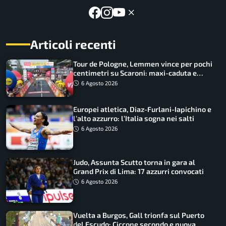
Articoli recenti
Tour de Pologne, Lemmen vince per pochi
centimetri su Scaroni: maxi-caduta e
tappa accorciata
6 Agosto 2026
Europei atletica, Diaz-Furlani-Iapichino e
l’alto azzurro: l’Italia sogna nei salti
6 Agosto 2026
Judo, Assunta Scutto torna in gara al
Grand Prix di Lima: 17 azzurri convocati
6 Agosto 2026
Vuelta a Burgos, Gall trionfa sul Puerto
del Escudo: Ciccone secondo e nuova