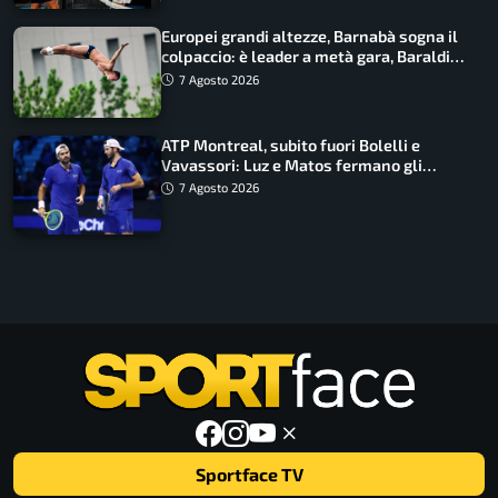
Europei grandi altezze, Barnabà sogna il
colpaccio: è leader a metà gara, Baraldi
ancora in corsa
7 Agosto 2026
ATP Montreal, subito fuori Bolelli e
Vavassori: Luz e Matos fermano gli
azzurri
7 Agosto 2026
Sportface TV