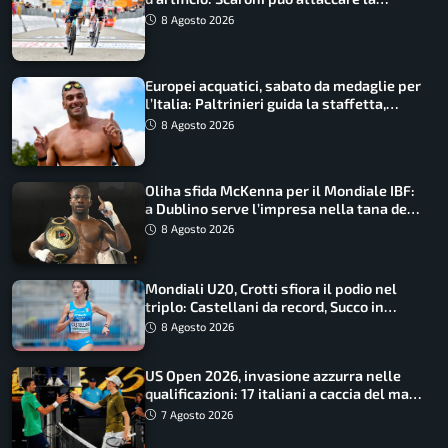
maglia di Lemmen
8 Agosto 2026
Europei acquatici, sabato da medaglie per
l’Italia: Paltrinieri guida la staffetta,
Barnabà sogna l’oro dalle grandi altezze
8 Agosto 2026
Oliha sfida McKenna per il Mondiale IBF:
a Dublino serve l’impresa nella tana del
lupo
8 Agosto 2026
Mondiali U20, Crotti sfiora il podio nel
triplo: Castellani da record, Succo in
finale
8 Agosto 2026
US Open 2026, invasione azzurra nelle
qualificazioni: 17 italiani a caccia del main
draw
7 Agosto 2026