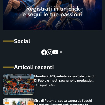
Social
Articoli recenti
Mondiali U20, sabato azzurro da brividi:
Di Fabio e Inzoli sognano le medaglie,
Castellani e Succo in finale
8 Agosto 2026
Giro di Polonia, sesta tappa da fuochi
d’artificio: Scaroni può attaccare la