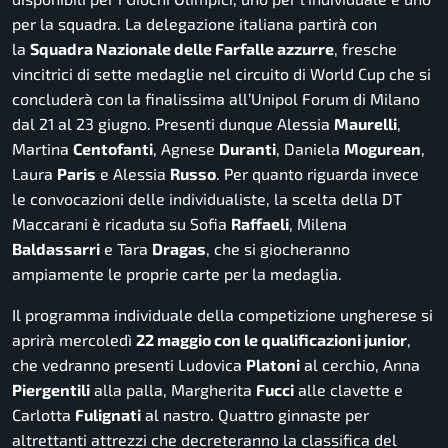
per la squadra. La delegazione italiana partirà con
la
Squadra Nazionale delle Farfalle azzurre
, fresche
vincitrici di sette medaglie nel circuito di World Cup che si
concluderà con la finalissima all’Unipol Forum di Milano
dal 21 al 23 giugno. Presenti dunque Alessia
Maurelli
,
Martina
Centofanti
, Agnese
Duranti
, Daniela
Mogurean
,
Laura
Paris
e Alessia
Russo
. Per quanto riguarda invece
le convocazioni delle individualiste, la scelta della DT
Maccarani è ricaduta su Sofia
Raffaeli
, Milena
Baldassarri
e Tara
Dragas
, che si giocheranno
ampiamente le proprie carte per la medaglia.
Il programma individuale della competizione ungherese si
aprirà mercoledì
22 maggio con le qualificazioni junior
,
che vedranno presenti Ludovica
Platoni
al cerchio, Anna
Piergentili
alla palla, Margherita
Fucci
alle clavette e
Carlotta
Fulignati
al nastro. Quattro ginnaste per
altrettanti attrezzi che decreteranno la classifica del