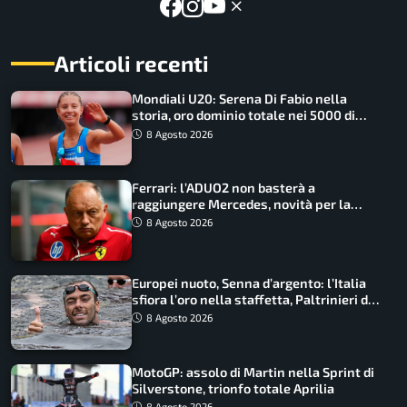
Articoli recenti
Mondiali U20: Serena Di Fabio nella
storia, oro dominio totale nei 5000 di
marcia
8 Agosto 2026
Ferrari: l’ADUO2 non basterà a
raggiungere Mercedes, novità per la
Macarena
8 Agosto 2026
Europei nuoto, Senna d’argento: l’Italia
sfiora l’oro nella staffetta, Paltrinieri da
urlo, il bilancio azzurro
8 Agosto 2026
MotoGP: assolo di Martin nella Sprint di
Silverstone, trionfo totale Aprilia
8 Agosto 2026