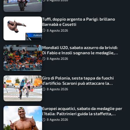
Tuffi, doppio argento a Parigi: brillano
Barnabà e Cosetti
8 Agosto 2026
Mondiali U20, sabato azzurro da brividi:
Di Fabio e Inzoli sognano le medaglie,
Castellani e Succo in finale
8 Agosto 2026
Giro di Polonia, sesta tappa da fuochi
d’artificio: Scaroni può attaccare la
maglia di Lemmen
8 Agosto 2026
Europei acquatici, sabato da medaglie per
l’Italia: Paltrinieri guida la staffetta,
Barnabà sogna l’oro dalle grandi altezze
8 Agosto 2026