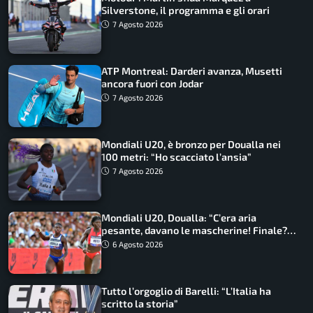
Silverstone, il programma e gli orari
7 Agosto 2026
ATP Montreal: Darderi avanza, Musetti
ancora fuori con Jodar
7 Agosto 2026
Mondiali U20, è bronzo per Doualla nei
100 metri: “Ho scacciato l’ansia”
7 Agosto 2026
Mondiali U20, Doualla: “C’era aria
pesante, davano le mascherine! Finale?
Non ho nulla da perdere”
6 Agosto 2026
Tutto l’orgoglio di Barelli: “L’Italia ha
scritto la storia”