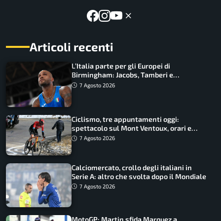
Articoli recenti
L’Italia parte per gli Europei di
Birmingham: Jacobs, Tamberi e
Battocletti guidano una spedizione
7 Agosto 2026
record
Ciclismo, tre appuntamenti oggi:
spettacolo sul Mont Ventoux, orari e
come vederli
7 Agosto 2026
Calciomercato, crollo degli italiani in
Serie A: altro che svolta dopo il Mondiale
7 Agosto 2026
MotoGP: Martin sfida Marquez a