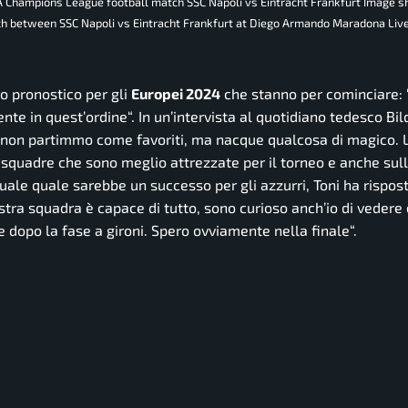
A Champions League football match SSC Napoli vs Eintracht Frankfurt Image 
h between SSC Napoli vs Eintracht Frankfurt at Diego Armando Maradona Liv
o pronostico per gli
Europei 2024
che stanno per cominciare: 
ente in quest’ordine
“. In un’intervista al quotidiano tedesco Bild
non partimmo come favoriti, ma nacque qualcosa di magico. L’
squadre che sono meglio attrezzate per il torneo e anche sull
uale quale sarebbe un successo per gli azzurri, Toni ha rispost
stra squadra è capace di tutto, sono curioso anch’io di vedere
e dopo la fase a gironi. Spero ovviamente nella finale
“.