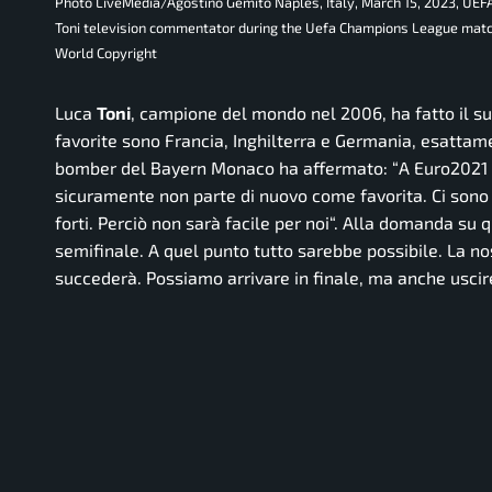
Photo LiveMedia/Agostino Gemito Naples, Italy, March 15, 2023, UEF
Toni television commentator during the Uefa Champions League matc
World Copyright
Luca
Toni
, campione del mondo nel 2006, ha fatto il su
favorite sono Francia, Inghilterra e Germania, esattam
bomber del Bayern Monaco ha affermato: “
A Euro2021 
sicuramente non parte di nuovo come favorita. Ci sono 
forti. Perciò non sarà facile per noi
“. Alla domanda su q
semifinale. A quel punto tutto sarebbe possibile. La no
succederà. Possiamo arrivare in finale, ma anche uscir