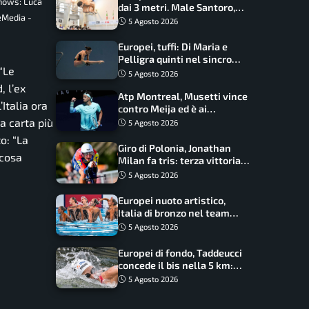
shows: Luca
dai 3 metri. Male Santoro,
eMedia -
Wesemann si prende l’oro
5 Agosto 2026
Europei, tuffi: Di Maria e
Pelligra quinti nel sincro
“
Le
misto. Oro all’Ucraina
5 Agosto 2026
, l’ex
Atp Montreal, Musetti vince
Italia ora
contro Meija ed è ai
sedicesimi
a carta più
5 Agosto 2026
o: “
La
Giro di Polonia, Jonathan
 cosa
Milan fa tris: terza vittoria
consecutiva e primato
5 Agosto 2026
rafforzato
Europei nuoto artistico,
Italia di bronzo nel team
acrobatic: terzo podio
5 Agosto 2026
consecutivo
Europei di fondo, Taddeucci
concede il bis nella 5 km:
oro azzurro, Pozzobon
5 Agosto 2026
bronzo