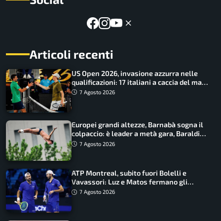
Articoli recenti
US Open 2026, invasione azzurra nelle
qualificazioni: 17 italiani a caccia del main
draw
7 Agosto 2026
Europei grandi altezze, Barnabà sogna il
colpaccio: è leader a metà gara, Baraldi
ancora in corsa
7 Agosto 2026
ATP Montreal, subito fuori Bolelli e
Vavassori: Luz e Matos fermano gli
azzurri
7 Agosto 2026