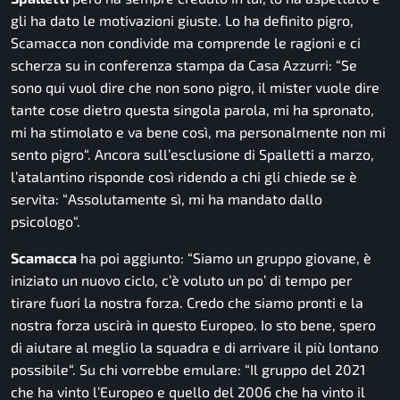
gli ha dato le motivazioni giuste. Lo ha definito pigro,
Scamacca non condivide ma comprende le ragioni e ci
scherza su in conferenza stampa da Casa Azzurri: “
Se
sono qui vuol dire che non sono pigro, il mister vuole dire
tante cose dietro questa singola parola, mi ha spronato,
mi ha stimolato e va bene così, ma personalmente non mi
sento pigro
“. Ancora sull’esclusione di Spalletti a marzo,
l’atalantino risponde così ridendo a chi gli chiede se è
servita: “
Assolutamente sì, mi ha mandato dallo
psicologo
“.
Scamacca
ha poi aggiunto: “
Siamo un gruppo giovane, è
iniziato un nuovo ciclo, c’è voluto un po’ di tempo per
tirare fuori la nostra forza. Credo che siamo pronti e la
nostra forza uscirà in questo Europeo. Io sto bene, spero
di aiutare al meglio la squadra e di arrivare il più lontano
possibile
“. Su chi vorrebbe emulare: “
Il gruppo del 2021
che ha vinto l’Europeo e quello del 2006 che ha vinto il