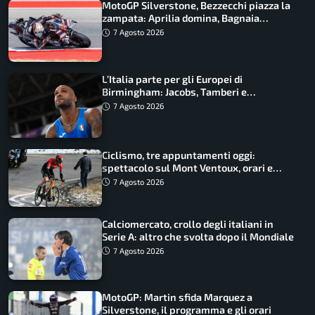
MotoGP Silverstone, Bezzecchi piazza la
zampata: Aprilia domina, Bagnaia
costretto al Q1
7 Agosto 2026
L’Italia parte per gli Europei di
Birmingham: Jacobs, Tamberi e
Battocletti guidano una spedizione
7 Agosto 2026
record
Ciclismo, tre appuntamenti oggi:
spettacolo sul Mont Ventoux, orari e
come vederli
7 Agosto 2026
Calciomercato, crollo degli italiani in
Serie A: altro che svolta dopo il Mondiale
7 Agosto 2026
MotoGP: Martin sfida Marquez a
Silverstone, il programma e gli orari