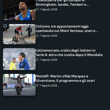
Birmingham: Jacobs, Tamberi e
Battocletti guidano una spedizione
7 Agosto 2026
record
Ciclismo, tre appuntamenti oggi:
spettacolo sul Mont Ventoux, orari e
come vederli
7 Agosto 2026
Calciomercato, crollo degli italiani in
Serie A: altro che svolta dopo il Mondiale
7 Agosto 2026
MotoGP: Martin sfida Marquez a
Silverstone, il programma e gli orari
7 Agosto 2026