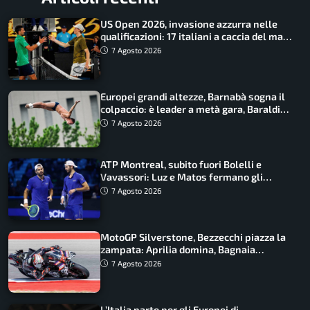
US Open 2026, invasione azzurra nelle
qualificazioni: 17 italiani a caccia del main
draw
7 Agosto 2026
Europei grandi altezze, Barnabà sogna il
colpaccio: è leader a metà gara, Baraldi
ancora in corsa
7 Agosto 2026
ATP Montreal, subito fuori Bolelli e
Vavassori: Luz e Matos fermano gli
azzurri
7 Agosto 2026
MotoGP Silverstone, Bezzecchi piazza la
zampata: Aprilia domina, Bagnaia
costretto al Q1
7 Agosto 2026
L’Italia parte per gli Europei di