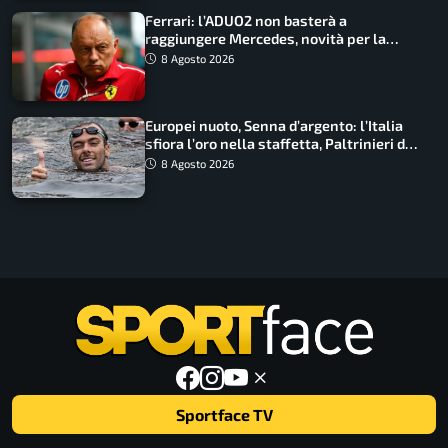
Ferrari: l’ADUO2 non basterà a
raggiungere Mercedes, novità per la
Macarena
8 Agosto 2026
Europei nuoto, Senna d’argento: l’Italia
sfiora l’oro nella staffetta, Paltrinieri da
urlo, il bilancio azzurro
8 Agosto 2026
Sportface TV