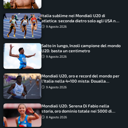
Italia sublime nei Mondiali U20 di
atletica: seconda dietro solo agli USA nel
medagliere
9 Agosto 2026
Salto in lungo, Inzoli campione del mondo
U20: basta un centimetro
9 Agosto 2026
Mondiali U20, oro e record del mondo per
l’Italia nella 4×100 mista: Doualla
straordinaria
9 Agosto 2026
Mondiali U20: Serena Di Fabio nella
storia, oro dominio totale nei 5000 di
marcia
8 Agosto 2026