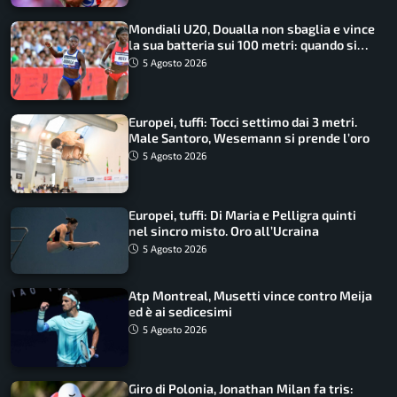
Mondiali U20, Doualla non sbaglia e vince
la sua batteria sui 100 metri: quando si
disputano le finali
5 Agosto 2026
Europei, tuffi: Tocci settimo dai 3 metri.
Male Santoro, Wesemann si prende l’oro
5 Agosto 2026
Europei, tuffi: Di Maria e Pelligra quinti
nel sincro misto. Oro all’Ucraina
5 Agosto 2026
Atp Montreal, Musetti vince contro Meija
ed è ai sedicesimi
5 Agosto 2026
Giro di Polonia, Jonathan Milan fa tris: