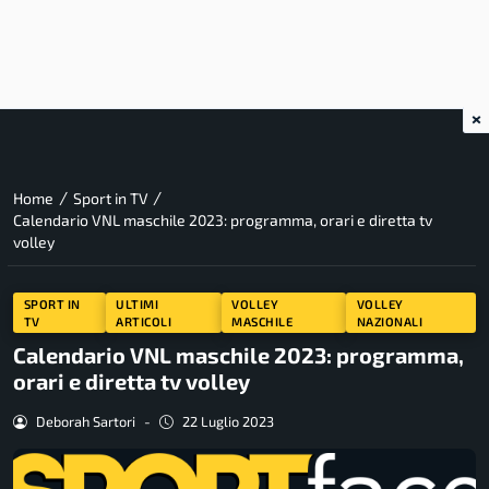
×
/
/
Home
Sport in TV
Calendario VNL maschile 2023: programma, orari e diretta tv
volley
SPORT IN
ULTIMI
VOLLEY
VOLLEY
TV
ARTICOLI
MASCHILE
NAZIONALI
Calendario VNL maschile 2023: programma,
orari e diretta tv volley
Deborah Sartori
-
22 Luglio 2023