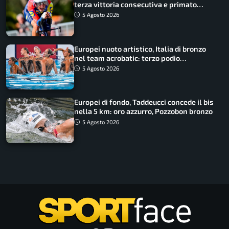
terza vittoria consecutiva e primato
rafforzato
5 Agosto 2026
Europei nuoto artistico, Italia di bronzo
nel team acrobatic: terzo podio
consecutivo
5 Agosto 2026
Europei di fondo, Taddeucci concede il bis
nella 5 km: oro azzurro, Pozzobon bronzo
5 Agosto 2026