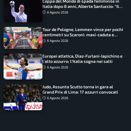
Coppa del Mondo di spada femminile in
Italia dopo 8 anni, Alberta Santuccio: “Il
lavoro dà sempre i suoi frutti”
6 Agosto 2026
Tour de Pologne, Lemmen vince per pochi
centimetri su Scaroni: maxi-caduta e
tappa accorciata
6 Agosto 2026
Europei atletica, Diaz-Furlani-Iapichino e
l’alto azzurro: l’Italia sogna nei salti
6 Agosto 2026
Judo, Assunta Scutto torna in gara al
Grand Prix di Lima: 17 azzurri convocati
6 Agosto 2026