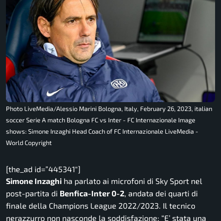
Photo LiveMedia/Alessio Marini Bologna, Italy, February 26, 2023, italian
soccer Serie A match Bologna FC vs Inter - FC Internazionale Image
shows: Simone Inzaghi Head Coach of FC Internazionale LiveMedia -
World Copyright
[the_ad id=”445341″]
Simone Inzaghi
ha parlato ai microfoni di Sky Sport nel
post-partita di
Benfica-Inter 0-2
, andata dei quarti di
finale della Champions League 2022/2023. Il tecnico
nerazzurro non nasconde la soddisfazione:
“E’ stata una