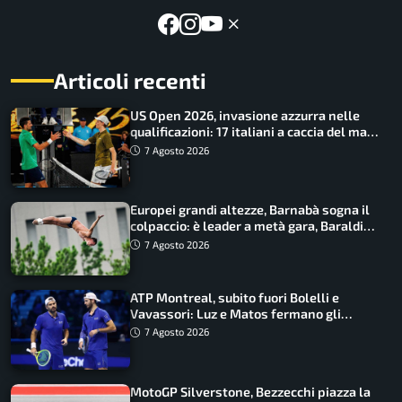
Articoli recenti
US Open 2026, invasione azzurra nelle
qualificazioni: 17 italiani a caccia del main
draw
7 Agosto 2026
Europei grandi altezze, Barnabà sogna il
colpaccio: è leader a metà gara, Baraldi
ancora in corsa
7 Agosto 2026
ATP Montreal, subito fuori Bolelli e
Vavassori: Luz e Matos fermano gli
azzurri
7 Agosto 2026
MotoGP Silverstone, Bezzecchi piazza la