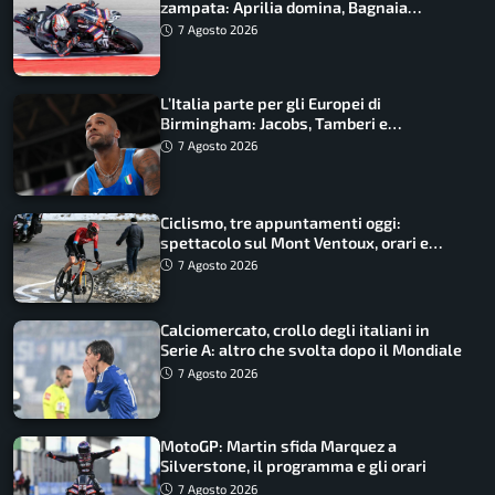
zampata: Aprilia domina, Bagnaia
costretto al Q1
7 Agosto 2026
L’Italia parte per gli Europei di
Birmingham: Jacobs, Tamberi e
Battocletti guidano una spedizione
7 Agosto 2026
record
Ciclismo, tre appuntamenti oggi:
spettacolo sul Mont Ventoux, orari e
come vederli
7 Agosto 2026
Calciomercato, crollo degli italiani in
Serie A: altro che svolta dopo il Mondiale
7 Agosto 2026
MotoGP: Martin sfida Marquez a
Silverstone, il programma e gli orari
7 Agosto 2026