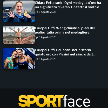
Chiara Pellacani: “Ogni medaglia d’oro ha
un significato diverso. Ho fatto il salto di
qualità”
6 Agosto 2026
Europei tuffi, Wang chiude ai piedi del
podio: Italia prima nel medagliere
6 Agosto 2026
Europei tuffi, Pellacani nella storia:
quinto oro con Pizzini nel sincro da 3
metri
6 Agosto 2026