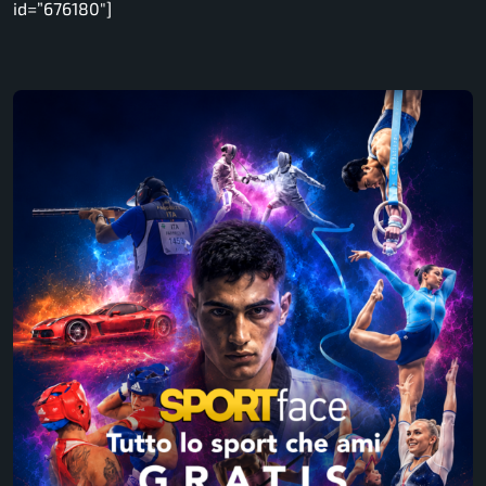
id=”676180″]