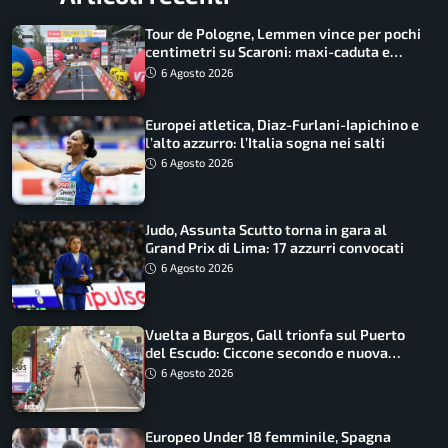
Tour de Pologne, Lemmen vince per pochi
centimetri su Scaroni: maxi-caduta e
tappa accorciata
6 Agosto 2026
Europei atletica, Diaz-Furlani-Iapichino e
l’alto azzurro: l’Italia sogna nei salti
6 Agosto 2026
Judo, Assunta Scutto torna in gara al
Grand Prix di Lima: 17 azzurri convocati
6 Agosto 2026
Vuelta a Burgos, Gall trionfa sul Puerto
del Escudo: Ciccone secondo e nuova
maglia di leader
6 Agosto 2026
Europeo Under 18 femminile, Spagna