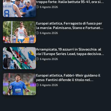
troppo forte: Italia battuta 95-41, ora si
gioca il Mondiale
6 Agosto 2026
Europei atletica, Ferragosto di fuoco per
la marcia: Palmisano, Stano e Fortunato
guidano l’Italia
6 Agosto 2026
Arrampicata, 19 azzurri in Slovacchia: al
via l’Europe Series Lead, tappa decisiva
per la Speed
6 Agosto 2026
Europei atletica, Fabbri-Weir guidano il
peso: Fantini difende il titolo nel
martello
6 Agosto 2026