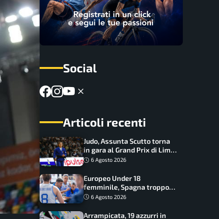
Social
Articoli recenti
Judo, Assunta Scutto torna
in gara al Grand Prix di Lima:
17 azzurri convocati
6 Agosto 2026
Europeo Under 18
femminile, Spagna troppo
forte: Italia battuta 95-41,
6 Agosto 2026
ora si gioca il Mondiale
Arrampicata, 19 azzurri in