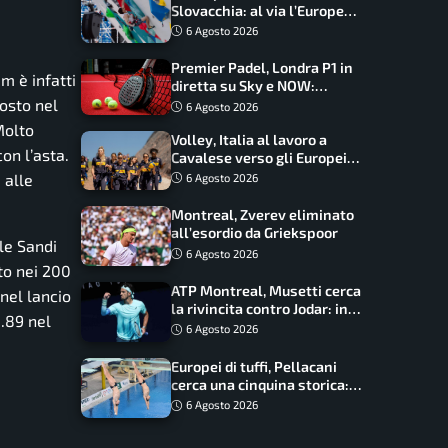
Slovacchia: al via l’Europe
Series Lead, tappa decisiva
6 Agosto 2026
per la Speed
Premier Padel, Londra P1 in
m è infatti
diretta su Sky e NOW:
programma, orari e
posto nel
6 Agosto 2026
telecronisti
Molto
Volley, Italia al lavoro a
on l’asta.
Cavalese verso gli Europei:
oggi allenamento aperto ai
 alle
6 Agosto 2026
tifosi
Montreal, Zverev eliminato
all’esordio da Griekspoor
ale Sandi
6 Agosto 2026
to nei 200
ATP Montreal, Musetti cerca
nel lancio
la rivincita contro Jodar: in
.89 nel
palio gli ottavi
6 Agosto 2026
Europei di tuffi, Pellacani
cerca una cinquina storica:
Conte e Wang sfidano la
6 Agosto 2026
piattaforma