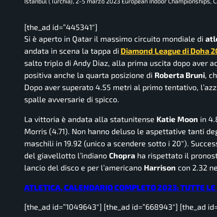
Istanbul (Turchia), 2-5 marzo 2023 European Indoor Championships, C
[the_ad id=”445341″]
Si è aperto in Qatar il massimo circuito mondiale di
atl
andata in scena la tappa di
Diamond League di Doha 2
salto triplo di Andy Diaz, alla prima uscita dopo aver ac
positiva anche la quarta posizione di
Roberta Bruni
, c
Dopo aver superato 4.55 metri al primo tentativo, l’a
spalle avversarie di spicco.
La vittoria è andata alla statunitense
Katie
Moon
in 4.
Morris (4.71). Non hanno deluso le aspettative tanti deg
maschili in 19.92 (unico a scendere sotto i 20″). Succes
del giavellotto l’indiano
Chopra
ha rispettato il pronost
lancio del disco e per l’americano
Harrison
con 2.32 nel
ATLETICA, CALENDARIO COMPLETO 2023: TUTTE LE
[the_ad id=”1049643″] [the_ad id=”668943″] [the_ad id