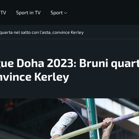
 TV
Sport in TV
Sport
uarta nel salto con l’asta, convince Kerley
gue Doha 2023: Bruni quar
onvince Kerley