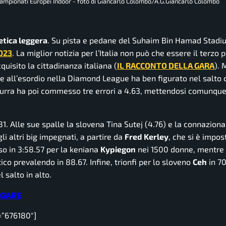
ampionati Europei Indoor - foto di Giancarlo Colombo/A.G.Giancarlo Colombo
etica leggera
. Su pista e pedane del Suhaim Bin Hamad Stadiu
023
. La miglior notizia per l’Italia non può che essere il terzo 
quisito la cittadinanza italiana (
IL RACCONTO DELLA GARA
). 
he all’esordio nella Diamond League ha ben figurato nel salto c
zzurra ha poi commesso tre errori a 4.63, mettendosi comunque
81. Alle sue spalle la slovena Tina Sutej (4.76) e la connazion
li altri big impegnati, a partire da
Fred Kerley
, che si è impos
so in
3:58.57 per la keniana
Kypiegon
nei 1500 donne, mentre 
ico prevalendo in 88.67. Infine, trionfi per lo sloveno
Ceh
in 70
 salto in alto.
 GARE
=”676180″]