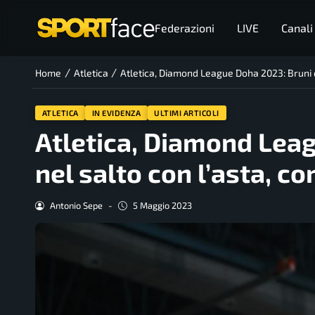
Federazioni
LIVE
Canali
/
/
Home
Atletica
Atletica, Diamond League Doha 2023: Bruni q
ATLETICA
IN EVIDENZA
ULTIMI ARTICOLI
Atletica, Diamond Lea
nel salto con l’asta, c
Antonio Sepe
-
5 Maggio 2023