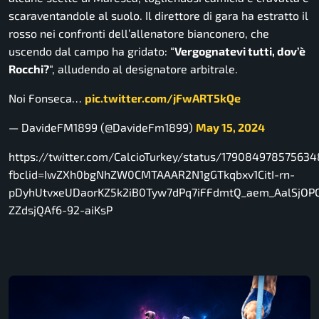
scaraventandole al suolo. Il direttore di gara ha estratto il
rosso nei confronti dell’allenatore bianconero, che
uscendo dal campo ha gridato: “
Vergognatevi tutti, dov’è
Rocchi?
“, alludendo al designatore arbitrale.
Noi Fonseca…
pic.twitter.com/jFwART5kQe
— DavideFM1899 (@DavideFm1899)
May 15, 2024
https://twitter.com/CalcioTurkey/status/17908497857563
fbclid=IwZXh0bgNhZW0CMTAAAR2N1gGTkqbxv1CitI-rn-
pDyhUtvxeUDaorKZ5k2iB0Tyw7dPq7iFFdmtQ_aem_AalSjOP
ZZdsjQAf6-92-aiKsP