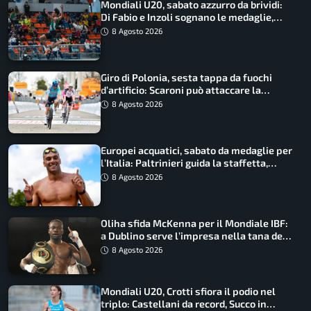
Mondiali U20, sabato azzurro da brividi:
Di Fabio e Inzoli sognano le medaglie,
Castellani e Succo in finale
8 Agosto 2026
Giro di Polonia, sesta tappa da fuochi
d’artificio: Scaroni può attaccare la
maglia di Lemmen
8 Agosto 2026
Europei acquatici, sabato da medaglie per
l’Italia: Paltrinieri guida la staffetta,
Barnabà sogna l’oro dalle grandi altezze
8 Agosto 2026
Oliha sfida McKenna per il Mondiale IBF:
a Dublino serve l’impresa nella tana del
lupo
8 Agosto 2026
Mondiali U20, Crotti sfiora il podio nel
triplo: Castellani da record, Succo in