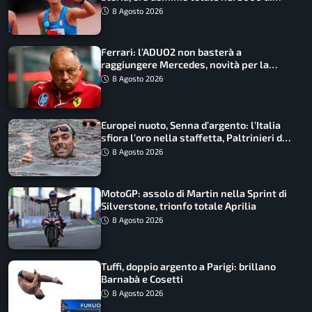
marcia
8 Agosto 2026
Ferrari: l’ADUO2 non basterà a
raggiungere Mercedes, novità per la
Macarena
8 Agosto 2026
Europei nuoto, Senna d’argento: l’Italia
sfiora l’oro nella staffetta, Paltrinieri da
urlo, il bilancio azzurro
8 Agosto 2026
MotoGP: assolo di Martin nella Sprint di
Silverstone, trionfo totale Aprilia
8 Agosto 2026
Tuffi, doppio argento a Parigi: brillano
Barnabà e Cosetti
8 Agosto 2026