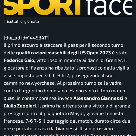
I risultati di giornata
[the_ad id=”445341″]
Il primo azzurro a staccare il pass per il secondo turno
delle
qualificazioni maschili degli US Open 2023
è stato
Federico Gaio
, vittorioso in rimonta ai danni di Grenier. Il
giocatore di Faenza ha ribaltato il pronostico della vigilia
e si è imposto per 3-6 6-3 6-2, proseguendo il suo
cammino newyorchese. Al prossimo turno se la vedrà
contro l’argentino Comesana. Hanno vinto il loro match
quasi in contemporanea invece
Alessandro Giannessi
e
Giulio Zeppieri
. Il primo ha ottenuto una vittoria di grande
prestigio contro il più quotato Mayot, giovane tennista
francese. 7-6 7-5 il punteggio del match, durato circa due
ore e portato a casa da Giannessi. Il suo prossimo
avversario sarà proprio il connazionale Zeppieri, atteso da