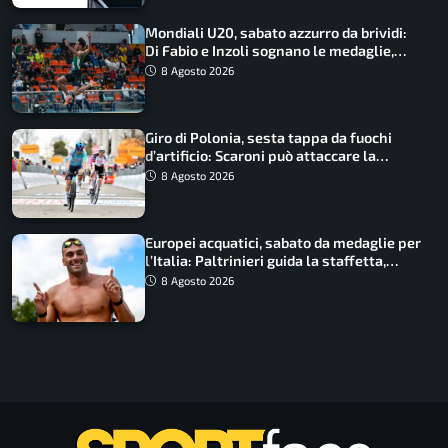
Mondiali U20, sabato azzurro da brividi:
Di Fabio e Inzoli sognano le medaglie,
Castellani e Succo in finale
8 Agosto 2026
Giro di Polonia, sesta tappa da fuochi
d’artificio: Scaroni può attaccare la
maglia di Lemmen
8 Agosto 2026
Europei acquatici, sabato da medaglie per
l’Italia: Paltrinieri guida la staffetta,
Barnabà sogna l’oro dalle grandi altezze
8 Agosto 2026