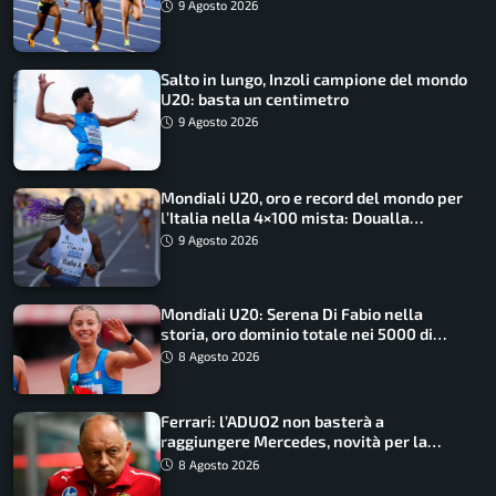
medagliere
9 Agosto 2026
Salto in lungo, Inzoli campione del mondo
U20: basta un centimetro
9 Agosto 2026
Mondiali U20, oro e record del mondo per
l’Italia nella 4×100 mista: Doualla
straordinaria
9 Agosto 2026
Mondiali U20: Serena Di Fabio nella
storia, oro dominio totale nei 5000 di
marcia
8 Agosto 2026
Ferrari: l’ADUO2 non basterà a
raggiungere Mercedes, novità per la
Macarena
8 Agosto 2026