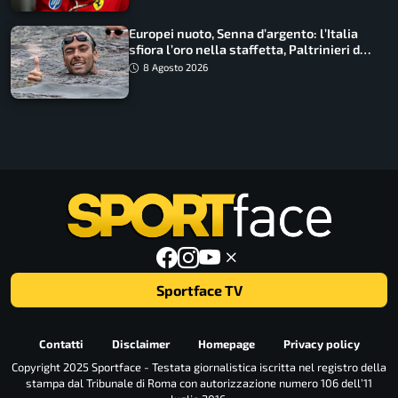
Europei nuoto, Senna d’argento: l’Italia
sfiora l’oro nella staffetta, Paltrinieri da
urlo, il bilancio azzurro
8 Agosto 2026
Sportface TV
Contatti
Disclaimer
Homepage
Privacy policy
Copyright 2025 Sportface - Testata giornalistica iscritta nel registro della
stampa dal Tribunale di Roma con autorizzazione numero 106 dell’11