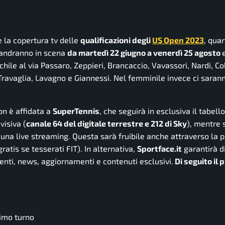
 e la copertura tv delle
qualificazioni degli
US Open 2023
, qua
o andranno in scena
da martedì 22 giugno a venerdì 25 agosto
chile al via Passaro, Zeppieri, Brancaccio, Vavassori, Nardi, Cob
Travaglia, Lavagno e Giannessi. Nel femminile invece ci saran
on è affidata a
SuperTennis
, che seguirà in esclusiva il tabel
visiva (
canale 64 del digitale terrestre e 212 di Sky
), mentre s
 una live streaming. Questa sarà fruibile anche attraverso la 
tis se tesserati FIT). In alternativa,
Sportface.it
garantirà d
menti, news, aggiornamenti e contenuti esclusivi.
Di seguito il
rimo turno