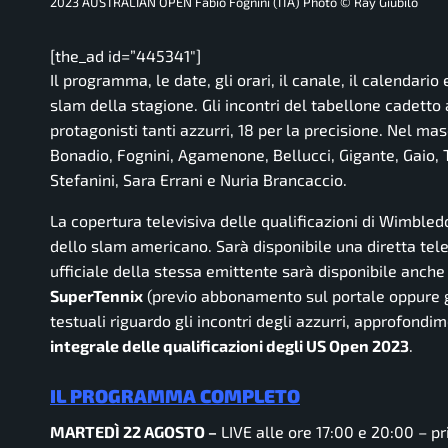
2023 AUSTRALIAN OPEN Fabio Fognini (ITA) Photo © Ray Giubilo
[the_ad id=”445341″]
Il programma, le date, gli orari, il canale, il calendario
slam della stagione. Gli incontri del tabellone cadett
protagonisti tanti azzurri, 18 per la precisione. Nel mas
Bonadio, Fognini, Agamenone, Bellucci, Gigante, Gaio, 
Stefanini, Sara Errani e Nuria Brancaccio.
La copertura televisiva delle qualificazioni di Wimbled
dello slam americano. Sarà disponibile una diretta tele
ufficiale della stessa emittente sarà disponibile anche
SuperTennix
(previo abbonamento sul portale oppure gra
testuali riguardo gli incontri degli azzurri, approfondi
integrale delle qualificazioni degli US Open 2023
.
IL PROGRAMMA COMPLETO
MARTEDÌ 22 AGOSTO –
LIVE
alle ore 17:00 e 20:00 – p