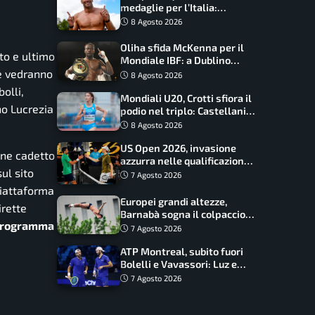
medaglie per l’Italia:
Paltrinieri guida la staffetta,
8 Agosto 2026
Barnabà sogna l’oro dalle
grandi altezze
Oliha sfida McKenna per il
rto e ultimo
Mondiale IBF: a Dublino
serve l’impresa nella tana
e vedranno
8 Agosto 2026
del lupo
olli,
Mondiali U20, Crotti sfiora il
no Lucrezia
podio nel triplo: Castellani
da record, Succo in finale
8 Agosto 2026
US Open 2026, invasione
lone cadetto
azzurra nelle qualificazioni:
ul sito
17 italiani a caccia del main
7 Agosto 2026
draw
piattaforma
Europei grandi altezze,
irette
Barnabà sogna il colpaccio:
 programma
è leader a metà gara, Baraldi
7 Agosto 2026
ancora in corsa
ATP Montreal, subito fuori
Bolelli e Vavassori: Luz e
Matos fermano gli azzurri
7 Agosto 2026