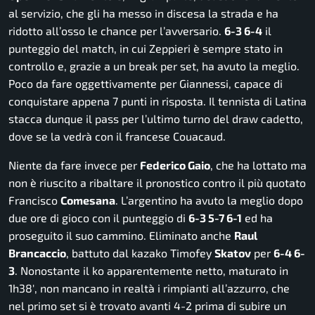
al servizio, che gli ha messo in discesa la strada e ha
ridotto all’osso le chance per l’avversario.
6-3 6-4
il
punteggio del match, in cui Zeppieri è sempre stato in
controllo e, grazie a un break per set, ha avuto la meglio.
Poco da fare oggettivamente per Giannessi, capace di
conquistare appena 7 punti in risposta. Il tennista di Latina
stacca dunque il pass per l’ultimo turno del draw cadetto,
dove se la vedrà con il francese Couacaud.
Niente da fare invece per
Federico Gaio
, che ha lottato ma
non è riuscito a ribaltare il pronostico contro il più quotato
Francisco
Comesana
. L’argentino ha avuto la meglio dopo
due ore di gioco con il punteggio di
6-3 5-7 6-1
ed ha
proseguito il suo cammino. Eliminato anche
Raul
Brancaccio
, battuto dal kazako Timofey
Skatov
per
6-4 6-
3
. Nonostante il ko apparentemente netto, maturato in
1h38′, non mancano in realtà i rimpianti all’azzurro, che
nel primo set si è trovato avanti 4-2 prima di subire un