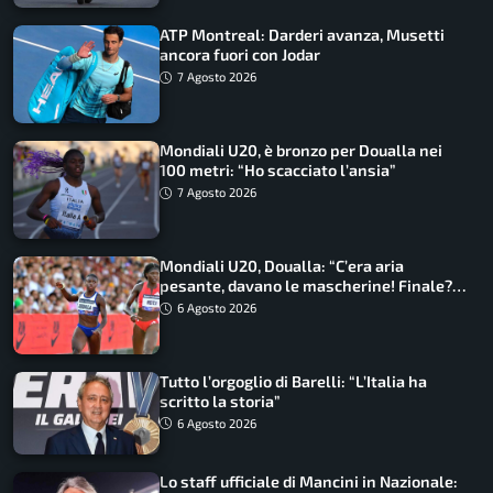
ATP Montreal: Darderi avanza, Musetti
ancora fuori con Jodar
7 Agosto 2026
Mondiali U20, è bronzo per Doualla nei
100 metri: “Ho scacciato l’ansia”
7 Agosto 2026
Mondiali U20, Doualla: “C’era aria
pesante, davano le mascherine! Finale?
Non ho nulla da perdere”
6 Agosto 2026
Tutto l’orgoglio di Barelli: “L’Italia ha
scritto la storia”
6 Agosto 2026
Lo staff ufficiale di Mancini in Nazionale: