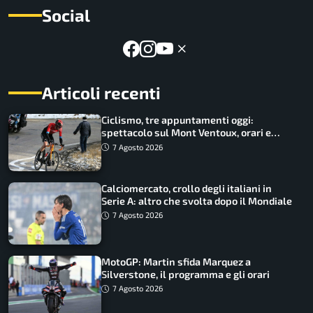
Social
Articoli recenti
Ciclismo, tre appuntamenti oggi:
spettacolo sul Mont Ventoux, orari e
come vederli
7 Agosto 2026
Calciomercato, crollo degli italiani in
Serie A: altro che svolta dopo il Mondiale
7 Agosto 2026
MotoGP: Martin sfida Marquez a
Silverstone, il programma e gli orari
7 Agosto 2026