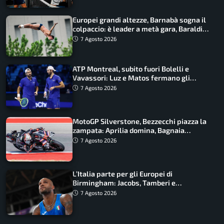
Europei grandi altezze, Barnabà sogna il
colpaccio: è leader a metà gara, Baraldi
ancora in corsa
7 Agosto 2026
ATP Montreal, subito fuori Bolelli e
Vavassori: Luz e Matos fermano gli
azzurri
7 Agosto 2026
MotoGP Silverstone, Bezzecchi piazza la
zampata: Aprilia domina, Bagnaia
costretto al Q1
7 Agosto 2026
L’Italia parte per gli Europei di
Birmingham: Jacobs, Tamberi e
Battocletti guidano una spedizione
7 Agosto 2026
record