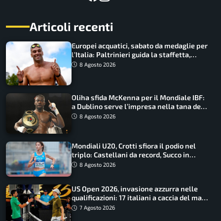
Articoli recenti
Europei acquatici, sabato da medaglie per
l’Italia: Paltrinieri guida la staffetta,
Barnabà sogna l’oro dalle grandi altezze
8 Agosto 2026
Oliha sfida McKenna per il Mondiale IBF:
a Dublino serve l’impresa nella tana del
lupo
8 Agosto 2026
Mondiali U20, Crotti sfiora il podio nel
triplo: Castellani da record, Succo in
finale
8 Agosto 2026
US Open 2026, invasione azzurra nelle
qualificazioni: 17 italiani a caccia del main
draw
7 Agosto 2026