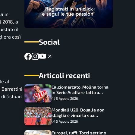
sa in
l 2018, a
istato il
liora così
Social
Articoli recenti
le al
Calciomercato, Molina torna
e Berrettini
in Serie A: affare fatto a
o di Gstaad
cifre sorprendenti
5 Agosto 2026
Mondiali U20, Doualla non
sbaglia e vince la sua
batteria sui 100 metri:
5 Agosto 2026
quando si disputano le finali
Europei, tuffi: Tocci settimo