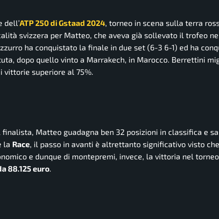
e dell’
ATP 250 di Gstaad 2024
, torneo in scena sulla terra ros
alità svizzera per Matteo, che aveva già sollevato il trofeo ne
azzurro ha conquistato la finale in due set (6-3 6-1) ed ha conqu
uta, dopo quello vinto a Marrakech, in Marocco. Berrettini mig
i vittorie superiore al 75%.
 finalista, Matteo guadagna ben 32 posizioni in classifica e sa
e la
Race
, il passo in avanti è altrettanto significativo visto ch
conomico e dunque di montepremi, invece, la vittoria nel torne
a 88.125 euro
.