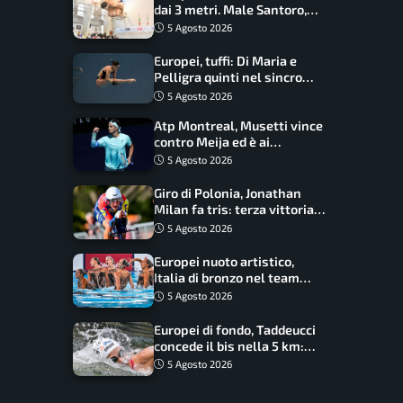
dai 3 metri. Male Santoro,
Wesemann si prende l’oro
5 Agosto 2026
Europei, tuffi: Di Maria e
Pelligra quinti nel sincro
misto. Oro all’Ucraina
5 Agosto 2026
Atp Montreal, Musetti vince
contro Meija ed è ai
sedicesimi
5 Agosto 2026
Giro di Polonia, Jonathan
Milan fa tris: terza vittoria
consecutiva e primato
5 Agosto 2026
rafforzato
Europei nuoto artistico,
Italia di bronzo nel team
acrobatic: terzo podio
5 Agosto 2026
consecutivo
Europei di fondo, Taddeucci
concede il bis nella 5 km:
oro azzurro, Pozzobon
5 Agosto 2026
bronzo