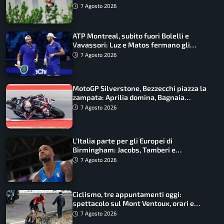
ancora in corsa
7 Agosto 2026
ATP Montreal, subito fuori Bolelli e
Vavassori: Luz e Matos fermano gli
azzurri
7 Agosto 2026
MotoGP Silverstone, Bezzecchi piazza la
zampata: Aprilia domina, Bagnaia
costretto al Q1
7 Agosto 2026
L’Italia parte per gli Europei di
Birmingham: Jacobs, Tamberi e
Battocletti guidano una spedizione
7 Agosto 2026
record
Ciclismo, tre appuntamenti oggi:
spettacolo sul Mont Ventoux, orari e
come vederli
7 Agosto 2026