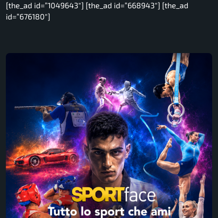
[the_ad id=”1049643″] [the_ad id=”668943″] [the_ad
id=”676180″]