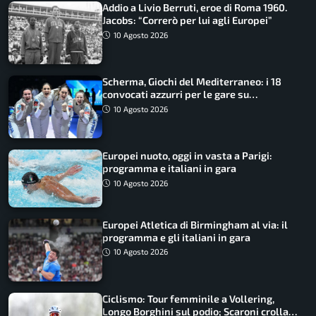
Addio a Livio Berruti, eroe di Roma 1960.
Jacobs: “Correrò per lui agli Europei”
10 Agosto 2026
Scherma, Giochi del Mediterraneo: i 18
convocati azzurri per le gare su
SportFaceTV
10 Agosto 2026
Europei nuoto, oggi in vasta a Parigi:
programma e italiani in gara
10 Agosto 2026
Europei Atletica di Birmingham al via: il
programma e gli italiani in gara
10 Agosto 2026
Ciclismo: Tour femminile a Vollering,
Longo Borghini sul podio; Scaroni crolla