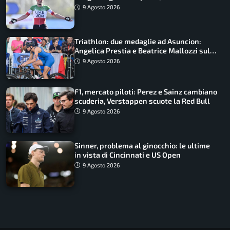
in Polonia
9 Agosto 2026
Triathlon: due medaglie ad Asuncion:
Angelica Prestia e Beatrice Mallozzi sul
podio
9 Agosto 2026
F1, mercato piloti: Perez e Sainz cambiano
scuderia, Verstappen scuote la Red Bull
9 Agosto 2026
Sinner, problema al ginocchio: le ultime
in vista di Cincinnati e US Open
9 Agosto 2026